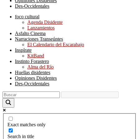
Opiniones Disidentes
Des-Occidentales
foco cultural
Agenda Disidente
Lanzamientos
Asfalto Cinema
Narraciones Transeúntes
El Calendario del Escarabajo
Inspírate
KitBand
Instinto Forastero
Alma del Río
Huellas disidentes
Opiniones Disidentes
Des-Occidentales
Exact matches only
Search in title