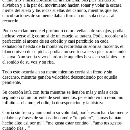
aliviaban y a la par del movimiento hacían sonar y volar la escasa
hierba del suelo y las rocas sueltas del camino, mientras que las
elucubraciones de su mente daban forma a una sola cosa… al
recuerdo.
Podía ver claramente el profundo color avellana de sus ojos, podía
incluso verse allí; como si de un espejo se tratara. Podía recordar a la
perfección el aroma de su cabello y casi percibirlo en cada
exhalación helada de la montaña; recordaba su sonrisa inocente, el
blanco níveo de su piel… podía aun sentir esa tersa piel acariciando
la suya. Aun sentía vivo el ardor de aquellos besos en su labios… y
el sonido de su voz y su risa.
Todo esto ocurría en su mente mientras corría sin freno y sin
descanso, mientras ganaba velocidad descendiendo por aquella
pendiente.
Su corazón latía con furia mientras se llenaba más y más a cada
segundo con un torrente de sentimientos, peleando en un remolino
infinito… el amor, el odio, la desesperación y la tristeza.
Corría sin freno y aun contra su voluntad, podía escuchar claramente
palabras y frases de su pasado común: “te quiero”, “jamás habían
hecho algo así por mí”, “me gusta estar contigo”, “amo tus gestos
cuando ríes…”