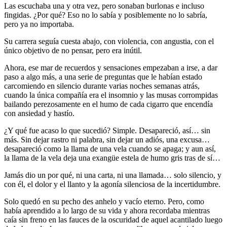
Las escuchaba una y otra vez, pero sonaban burlonas e incluso
fingidas. ¿Por qué? Eso no lo sabía y posiblemente no lo sabría,
pero ya no importaba.
Su carrera seguía cuesta abajo, con violencia, con angustia, con el
único objetivo de no pensar, pero era inútil.
Ahora, ese mar de recuerdos y sensaciones empezaban a irse, a dar
paso a algo más, a una serie de preguntas que le habían estado
carcomiendo en silencio durante varias noches semanas atrás,
cuando la única compañía era el insomnio y las musas corrompidas
bailando perezosamente en el humo de cada cigarro que encendía
con ansiedad y hastío.
¿Y qué fue acaso lo que sucedió? Simple. Desapareció, así… sin
más. Sin dejar rastro ni palabra, sin dejar un adiós, una excusa…
desapareció como la llama de una vela cuando se apaga; y aun así,
la llama de la vela deja una exangüe estela de humo gris tras de sí…
Jamás dio un por qué, ni una carta, ni una llamada… solo silencio, y
con él, el dolor y el llanto y la agonía silenciosa de la incertidumbre.
Solo quedó en su pecho des anhelo y vacío eterno. Pero, como
había aprendido a lo largo de su vida y ahora recordaba mientras
caía sin freno en las fauces de la oscuridad de aquel acantilado luego