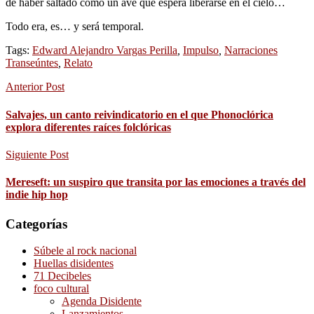
de haber saltado como un ave que espera liberarse en el cielo…
Todo era, es… y será temporal.
Tags:
Edward Alejandro Vargas Perilla
,
Impulso
,
Narraciones
Transeúntes
,
Relato
Anterior Post
Salvajes, un canto reivindicatorio en el que Phonoclórica
explora diferentes raíces folclóricas
Siguiente Post
Mereseft: un suspiro que transita por las emociones a través del
indie hip hop
Categorías
Súbele al rock nacional
Huellas disidentes
71 Decibeles
foco cultural
Agenda Disidente
Lanzamientos