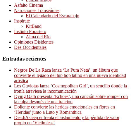
Asfalto Cinema
Narraciones Transeúntes
El Calendario del Escarabajo
Inspírate
KitBand
Instinto Forastero
Alma del Río
Opiniones Disidentes
Des-Occidentales
Entradas recientes
Negros De La Raza lanza ‘La Pura Neta’, un álbum que
convierte el legado del hip hop latino en una nueva identidad
artística
Los Gaviotas lanza ‘Cosmopolitan Girl’, un sencillo donde la
ironía atraviesa la incomunicación
Dying Oath presenta ‘Echoes’, una canción sobre romper con
la culpa después de una traición
Doliente convierte las heridas emocionales en flores en
‘Heridas’ junto a Luto y Romanthica
Dead/Asleep enfrenta el aislamiento y la pérdida de valor
propio en ‘Victimless’