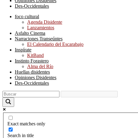
Opiniones Disidentes
Des-Occidentales
foco cultural
Agenda Disidente
Lanzamientos
Asfalto Cinema
Narraciones Transeúntes
El Calendario del Escarabajo
Inspírate
KitBand
Instinto Forastero
Alma del Río
Huellas disidentes
Opiniones Disidentes
Des-Occidentales
Exact matches only
Search in title