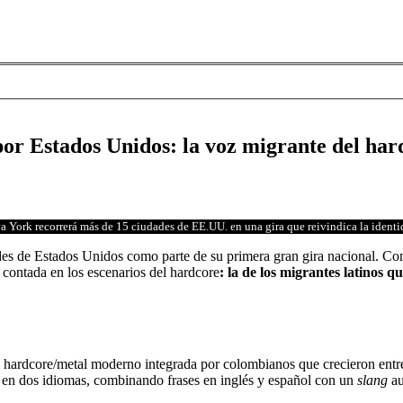
por Estados Unidos: la voz migrante del hard
ork recorrerá más de 15 ciudades de EE.UU. en una gira que reivindica la identida
des de Estados Unidos como parte de su primera gran gira nacional. C
o contada en los escenarios del hardcore
: la de los migrantes latinos 
 hardcore/metal moderno integrada por colombianos que crecieron entr
tas en dos idiomas, combinando frases en inglés y español con un
slang
au