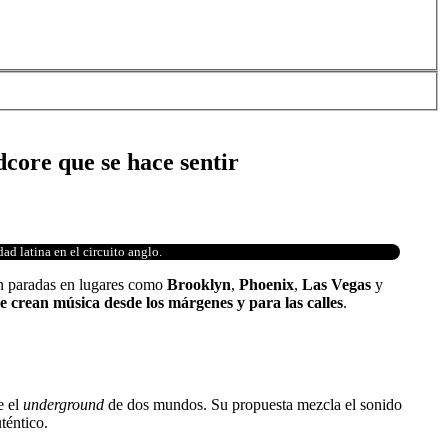
core que se hace sentir
d latina en el circuito anglo.
on paradas en lugares como
Brooklyn
,
Phoenix
,
Las Vegas
y
que crean música desde los márgenes y para las calles
.
e el
underground
de dos mundos. Su propuesta mezcla el sonido
téntico.