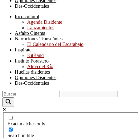
Opiniones Disidentes
Des-Occidentales
foco cultural
Agenda Disidente
Lanzamientos
Asfalto Cinema
Narraciones Transeúntes
El Calendario del Escarabajo
Inspírate
KitBand
Instinto Forastero
Alma del Río
Huellas disidentes
Opiniones Disidentes
Des-Occidentales
Exact matches only
Search in title