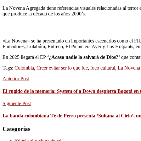
La Novena Agregada tiene referencias visuales relacionadas al terro
que produce la década de los años 2000’s.
«La Novena» se ha presentado en importantes escenarios como el FIU
Fumadores, Lolabúm, Entreco, El Picnic era Ayer y Los Hotpants, ent
En 2025 llegará el EP
‘¿Acaso nadie lo salvará de Dios?’
que contar
Tags:
Colombia
,
Creer evitar ser lo que fue
,
foco cultural
,
La Novena
Anterior Post
El rugido de la memoria: System of a Down despierta Bogotá en un
Siguiente Post
La banda colombiana Té de Perro presenta ‘Sultana al Cielo’, un
Categorías
Súbele al rock nacional