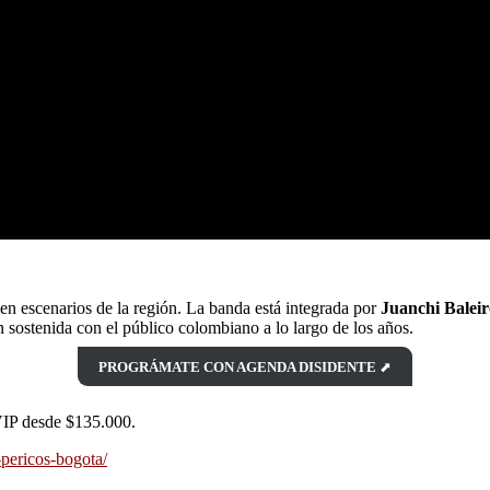
n escenarios de la región. La banda está integrada por
Juanchi Balei
 sostenida con el público colombiano a lo largo de los años.
PROGRÁMATE CON AGENDA DISIDENTE
⬈
VIP desde $135.000.
-pericos-bogota/