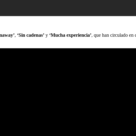
naway’
,
‘Sin cadenas’
y
‘Mucha experiencia’
, que han circulado en 