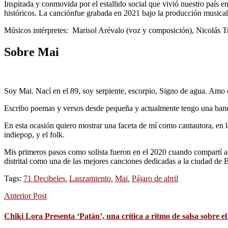
Inspirada y conmovida por el estallido social que vivió nuestro país e
históricos. La canciónfue grabada en 2021 bajo la producción music
Músicos intérpretes: Marisol Arévalo (voz y composición), Nicolás Tr
Sobre Mai
Soy Mai. Nací en el 89, soy serpiente, escorpio, Signo de agua. Amo e
Escribo poemas y versos desde pequeña y actualmente tengo una ban
En esta ocasión quiero mostrar una faceta de mí como cantautora, en l
indiepop, y el folk.
Mis primeros pasos como solista fueron en el 2020 cuando compartí a 
distrital como una de las mejores canciones dedicadas a la ciudad de 
Tags:
71 Decibeles
,
Lanzamiento
,
Mai
,
Pájaro de abril
Anterior Post
Chiki Lora Presenta ‘Patán’, una crítica a ritmo de salsa sobre el