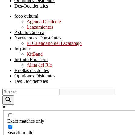
Opiniones Disidentes
Des-Occidentales
foco cultural
Agenda Disidente
Lanzamientos
Asfalto Cinema
Narraciones Transeúntes
El Calendario del Escarabajo
Inspírate
KitBand
Instinto Forastero
Alma del Río
Huellas disidentes
Opiniones Disidentes
Des-Occidentales
Exact matches only
Search in title