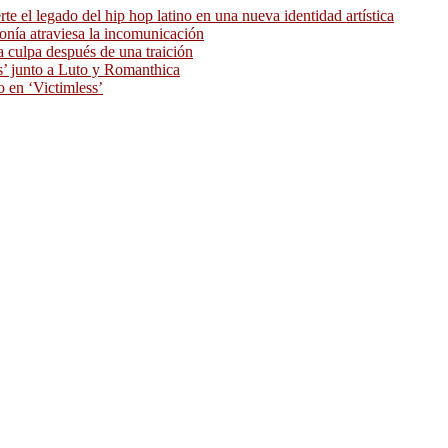
 el legado del hip hop latino en una nueva identidad artística
ronía atraviesa la incomunicación
 culpa después de una traición
as’ junto a Luto y Romanthica
o en ‘Victimless’