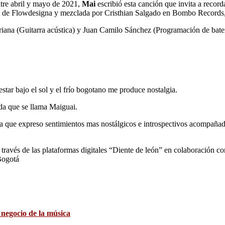
ntre abril y mayo de 2021,
Mai
escribió esta canción que invita a recor
al de Flowdesigna y mezclada por Cristhian Salgado en Bombo Records,
iana (Guitarra acústica) y Juan Camilo Sánchez (Programación de baterí
star bajo el sol y el frío bogotano me produce nostalgia.
da que se llama Maiguai.
a que expreso sentimientos mas nostálgicos e introspectivos acompañado
través de las plataformas digitales “Diente de león” en colaboración 
Bogotá
 negocio de la música