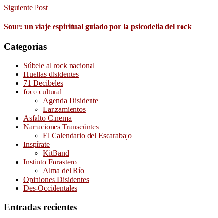
Siguiente Post
Sour: un viaje espiritual guiado por la psicodelia del rock
Categorías
Súbele al rock nacional
Huellas disidentes
71 Decibeles
foco cultural
Agenda Disidente
Lanzamientos
Asfalto Cinema
Narraciones Transeúntes
El Calendario del Escarabajo
Inspírate
KitBand
Instinto Forastero
Alma del Río
Opiniones Disidentes
Des-Occidentales
Entradas recientes