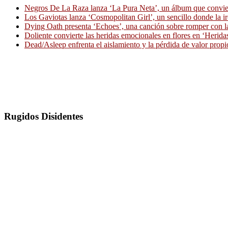
Negros De La Raza lanza ‘La Pura Neta’, un álbum que convierte
Los Gaviotas lanza ‘Cosmopolitan Girl’, un sencillo donde la i
Dying Oath presenta ‘Echoes’, una canción sobre romper con la
Doliente convierte las heridas emocionales en flores en ‘Herid
Dead/Asleep enfrenta el aislamiento y la pérdida de valor propi
Rugidos Disidentes