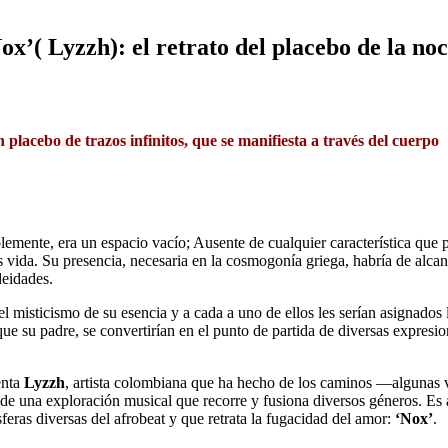
ox’( Lyzzh): el retrato del placebo de la no
placebo de trazos infinitos, que se manifiesta a través del cuerpo
plemente, era un espacio vacío; Ausente de cualquier característica que p
s vida. Su presencia, necesaria en la cosmogonía griega, habría de alca
deidades.
l misticismo de su esencia y a cada a uno de ellos les serían asignados 
ue su padre, se convertirían en el punto de partida de diversas expresio
enta
Lyzzh
, artista colombiana que ha hecho de los caminos ―algunas v
s de una exploración musical que recorre y fusiona diversos géneros. Es
eras diversas del afrobeat y que retrata la fugacidad del amor:
‘Nox’
.