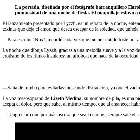
La portada, diseñada por el fotógrafo barranquillero Haro
pomposidad de una noche de fiesta. El maquillaje estuvo a 
El lanzamiento presentado por Lyzzh, es un retrato de la noche, entend
toxinas que deja el amor, que desea escapar de la soledad, que anhela l
―Para escribir ‘Nox’, recordé cada vez que me he sentido triste por a
La noche que dibuja Lyzzh, gracias a una melodía suave y a la voz delic
erotismo de los ritmos insulares; un afrobeat que hace de la oscuridad 
―Salía de rumba para evitarlas; buscando distracción, ya que el vacío,
La voz mesosoprano de
Lizeth Medina
, su nombre de pila, es una p
acepta el dolor, pero que sabe, al mismo tiempo, que al amanecer habrá
―Tengo claro que por más oscura que sea la noche, siempre sale el s