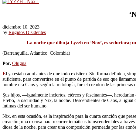
‘N
diciembre 10, 2023
by
Rugidos Disidentes
La noche que dibuja Lyzzh en ‘Nox’, es seductora; un 
(Barranquilla, Atlántico, Colombia)
Por,
Olugna
É
l ya estaba aquí antes de que todo existiera. Sin forma definida, sim
suficiente, para convertirse en el punto de partida de eso que llamamo
nombre era Caos y según la mitología, fue el creador de las primeras 
Sus hijos, ―igualmente inciertos, etéreos y fascinantes―, heredarían e
Érebo, la oscuridad y Nix, la noche. Descendientes de Caos, al igual q
íntimas del ser humano.
Nix, en esta ocasión, es la inspiración para la cuarta canción que pres
creación; una excusa para recorrer temáticas transcendentales a travé
diosa de la noche, para crear una composición permeada por las atmósf