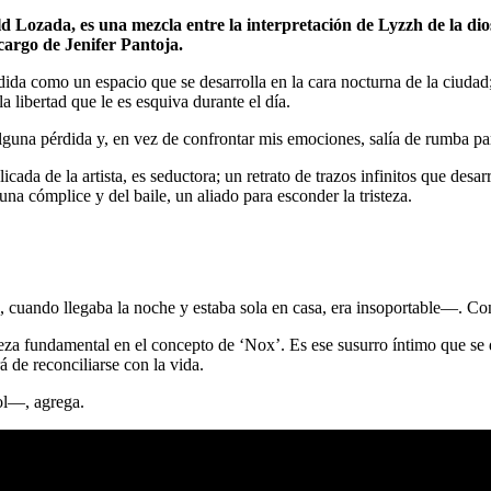
ld Lozada, es una mezcla entre la interpretación de Lyzzh de la d
cargo de Jenifer Pantoja.
ida como un espacio que se desarrolla en la cara nocturna de la ciudad; 
a libertad que le es esquiva durante el día.
lguna pérdida y, en vez de confrontar mis emociones, salía de rumba pa
ada de la artista, es seductora; un retrato de trazos infinitos que desar
una cómplice y del baile, un aliado para esconder la tristeza.
 cuando llegaba la noche y estaba sola en casa, era insoportable―. Cont
ieza fundamental en el concepto de ‘Nox’. Es ese susurro íntimo que se 
 de reconciliarse con la vida.
ol―, agrega.