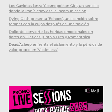
Los Gaviotas lanza ‘Cosmopolitan Girl’, un sencillo
donde la ironía atraviesa la incomunicación
Dying Oath presenta ‘Echoes’, una canción sobre
romper con la culpa después de una traición
Doliente convierte las heridas emocionales en
flores en ‘Heridas’ junto a Luto y Romanthica
Dead/Asleep enfrenta el aislamiento y la pérdida de
valor propio en ‘Victimless’