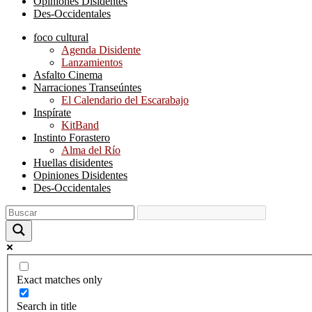
Opiniones Disidentes
Des-Occidentales
foco cultural
Agenda Disidente
Lanzamientos
Asfalto Cinema
Narraciones Transeúntes
El Calendario del Escarabajo
Inspírate
KitBand
Instinto Forastero
Alma del Río
Huellas disidentes
Opiniones Disidentes
Des-Occidentales
Exact matches only
Search in title