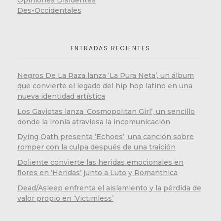
Des-Occidentales
ENTRADAS RECIENTES
Negros De La Raza lanza ‘La Pura Neta’, un álbum
que convierte el legado del hip hop latino en una
nueva identidad artística
Los Gaviotas lanza ‘Cosmopolitan Girl’, un sencillo
donde la ironía atraviesa la incomunicación
Dying Oath presenta ‘Echoes’, una canción sobre
romper con la culpa después de una traición
Doliente convierte las heridas emocionales en
flores en ‘Heridas’ junto a Luto y Romanthica
Dead/Asleep enfrenta el aislamiento y la pérdida de
valor propio en ‘Victimless’