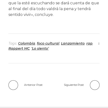
que la esté escuchando se dará cuenta de que
al final del día todo valdrá la pena y tendrá
sentido vivir», concluye.
Tags:
Colombia
,
foco cultural
,
Lanzamiento
,
rap
,
Rappert MC
,
‘Lo siento’
Anterior Post
Siguiente Post