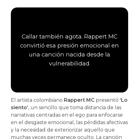
Callar también agota. Rappert MC
convirtió esa presión emocional en
una canción nacida desde la
vulnerabilidad.
El artista colombiano
Rappert MC
presentó
‘Lo
siento’
, un sencillo que toma distancia de las
narrativas centradas en el ego para enfocarse
en el desgaste emocional, las pérdidas afectivas
y la necesidad de exteriorizar aquello que
muchas veces permanece oculto. La canción