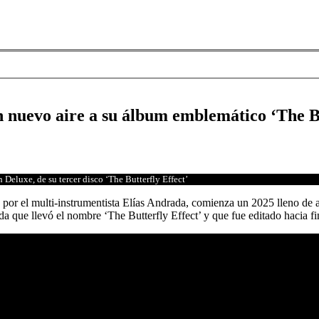
n nuevo aire a su álbum emblemático ‘The Bu
Deluxe, de su tercer disco ‘The Butterfly Effect’
or el multi-instrumentista Elías Andrada, comienza un 2025 lleno de ac
da que llevó el nombre ‘The Butterfly Effect’ y que fue editado hacia f