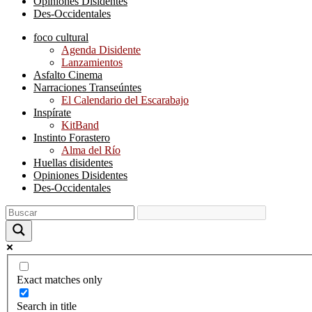
Opiniones Disidentes
Des-Occidentales
foco cultural
Agenda Disidente
Lanzamientos
Asfalto Cinema
Narraciones Transeúntes
El Calendario del Escarabajo
Inspírate
KitBand
Instinto Forastero
Alma del Río
Huellas disidentes
Opiniones Disidentes
Des-Occidentales
Exact matches only
Search in title