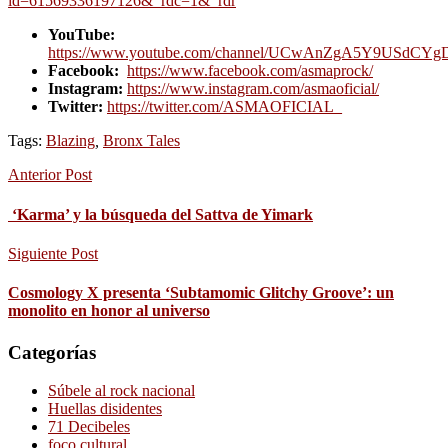
id=61569336197126&_rdc=1&_rdr
YouTube:
https://www.youtube.com/channel/UCwAnZgA5Y9USdC
Facebook:
https://www.facebook.com/asmaprock/
Instagram:
https://www.instagram.com/asmaoficial/
Twitter:
https://twitter.com/ASMAOFICIAL_
Tags:
Blazing
,
Bronx Tales
Anterior Post
‘Karma’ y la búsqueda del Sattva de Yimark
Siguiente Post
Cosmology X presenta ‘Subtamomic Glitchy Groove’: un
monolito en honor al universo
Categorías
Súbele al rock nacional
Huellas disidentes
71 Decibeles
foco cultural