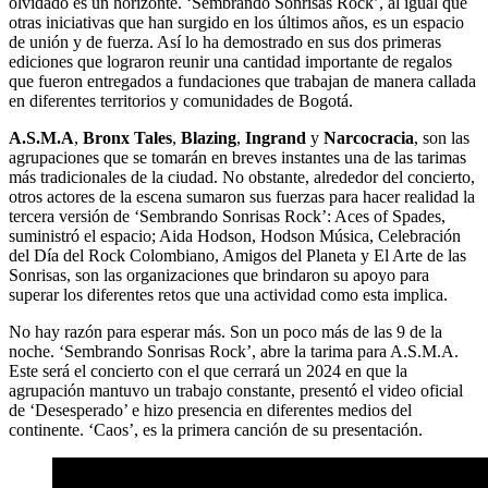
olvidado es un horizonte. ‘Sembrando Sonrisas Rock’, al igual que
otras iniciativas que han surgido en los últimos años, es un espacio
de unión y de fuerza. Así lo ha demostrado en sus dos primeras
ediciones que lograron reunir una cantidad importante de regalos
que fueron entregados a fundaciones que trabajan de manera callada
en diferentes territorios y comunidades de Bogotá.
A.S.M.A
,
Bronx Tales
,
Blazing
,
Ingrand
y
Narcocracia
, son las
agrupaciones que se tomarán en breves instantes una de las tarimas
más tradicionales de la ciudad. No obstante, alrededor del concierto,
otros actores de la escena sumaron sus fuerzas para hacer realidad la
tercera versión de ‘Sembrando Sonrisas Rock’: Aces of Spades,
suministró el espacio; Aida Hodson, Hodson Música, Celebración
del Día del Rock Colombiano, Amigos del Planeta y El Arte de las
Sonrisas, son las organizaciones que brindaron su apoyo para
superar los diferentes retos que una actividad como esta implica.
No hay razón para esperar más. Son un poco más de las 9 de la
noche. ‘Sembrando Sonrisas Rock’, abre la tarima para A.S.M.A.
Este será el concierto con el que cerrará un 2024 en que la
agrupación mantuvo un trabajo constante, presentó el video oficial
de ‘Desesperado’ e hizo presencia en diferentes medios del
continente. ‘Caos’, es la primera canción de su presentación.