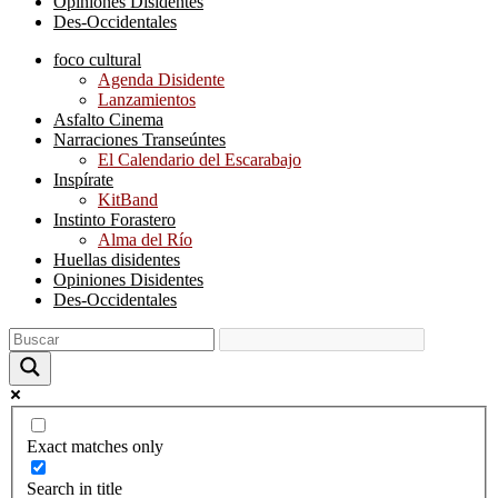
Opiniones Disidentes
Des-Occidentales
foco cultural
Agenda Disidente
Lanzamientos
Asfalto Cinema
Narraciones Transeúntes
El Calendario del Escarabajo
Inspírate
KitBand
Instinto Forastero
Alma del Río
Huellas disidentes
Opiniones Disidentes
Des-Occidentales
Exact matches only
Search in title