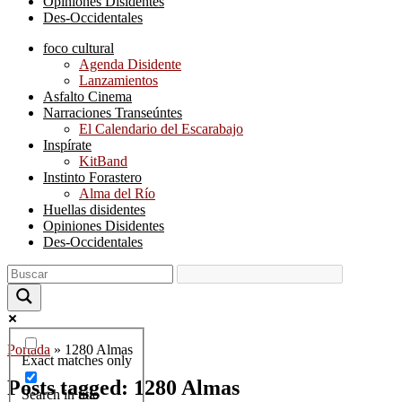
Opiniones Disidentes
Des-Occidentales
foco cultural
Agenda Disidente
Lanzamientos
Asfalto Cinema
Narraciones Transeúntes
El Calendario del Escarabajo
Inspírate
KitBand
Instinto Forastero
Alma del Río
Huellas disidentes
Opiniones Disidentes
Des-Occidentales
Portada
»
1280 Almas
Exact matches only
Posts tagged: 1280 Almas
Search in title