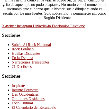
En la Historia como en la vida se puede oír, de vez en cuando, el
grito de aquél que no pudo adaptarse. No murió con el momento, ni
sucumbió ante el horror que la historia suele dibujar cuando es
escrita por los más fuertes. Sólo sobrevivió, y permaneció allí como
un Rugido Disidente
X-twitter
Instagram
Linkedin-in
Facebook-f
Envelope
Secciones
Súbele Al Rock Nacional
Rock Foráneo
Huellas Disidentes
En la Esquina
Narraciones Transeúntes
71 Decibeles
Secciones
Inspírate
Instinto Forastero
Des-Occidentales
Opiniones Disidentes
Foco Cultural
El Calendario del Escarabajo