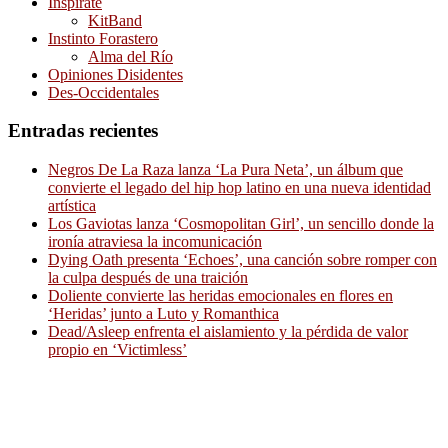
Inspírate
KitBand
Instinto Forastero
Alma del Río
Opiniones Disidentes
Des-Occidentales
Entradas recientes
Negros De La Raza lanza ‘La Pura Neta’, un álbum que
convierte el legado del hip hop latino en una nueva identidad
artística
Los Gaviotas lanza ‘Cosmopolitan Girl’, un sencillo donde la
ironía atraviesa la incomunicación
Dying Oath presenta ‘Echoes’, una canción sobre romper con
la culpa después de una traición
Doliente convierte las heridas emocionales en flores en
‘Heridas’ junto a Luto y Romanthica
Dead/Asleep enfrenta el aislamiento y la pérdida de valor
propio en ‘Victimless’