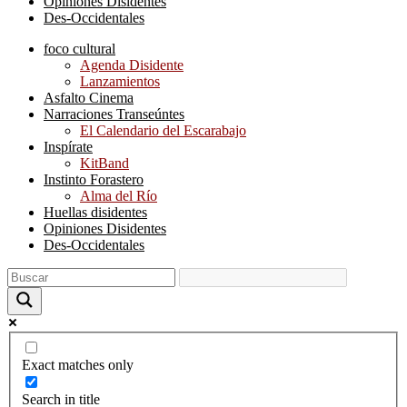
Opiniones Disidentes
Des-Occidentales
foco cultural
Agenda Disidente
Lanzamientos
Asfalto Cinema
Narraciones Transeúntes
El Calendario del Escarabajo
Inspírate
KitBand
Instinto Forastero
Alma del Río
Huellas disidentes
Opiniones Disidentes
Des-Occidentales
Exact matches only
Search in title