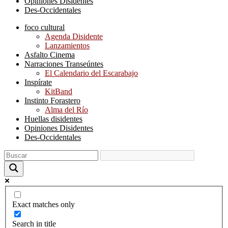
Opiniones Disidentes
Des-Occidentales
foco cultural
Agenda Disidente
Lanzamientos
Asfalto Cinema
Narraciones Transeúntes
El Calendario del Escarabajo
Inspírate
KitBand
Instinto Forastero
Alma del Río
Huellas disidentes
Opiniones Disidentes
Des-Occidentales
Exact matches only
Search in title