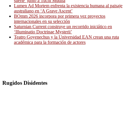
suerte’ junto a Tuchi Mudha
Lumen Ad Mortem enfrenta la existencia humana al paisaje
australiano en ‘A Grave Ascent’
BOmm 2026 incorpora por primera vez proyectos
internacionales en su selección
Saturnian Current construye un recorrido iniciático en
‘Illuminatio Doctrinae Mysterii’
Teatro Goyenechus y la Universidad EAN crean una ruta
académica para la formación de actores
Rugidos Disidentes