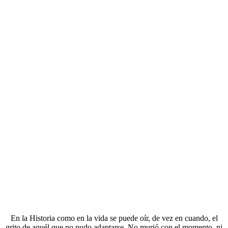
En la Historia como en la vida se puede oír, de vez en cuando, el
grito de aquél que no pudo adaptarse. No murió con el momento, ni