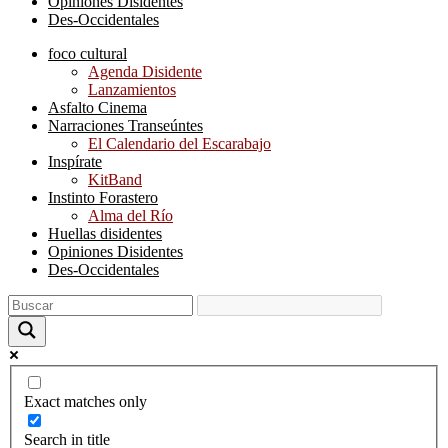
Opiniones Disidentes
Des-Occidentales
foco cultural
Agenda Disidente
Lanzamientos
Asfalto Cinema
Narraciones Transeúntes
El Calendario del Escarabajo
Inspírate
KitBand
Instinto Forastero
Alma del Río
Huellas disidentes
Opiniones Disidentes
Des-Occidentales
Exact matches only
Search in title