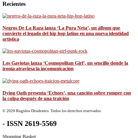
Recientes
Negros De La Raza lanza ‘La Pura Neta’, un álbum que
convierte el legado del hip hop latino en una nueva identidad
artística
Los Gaviotas lanza ‘Cosmopolitan Girl’, un sencillo donde la
ironía atraviesa la incomunicación
Dying Oath presenta ‘Echoes’, una canción sobre romper con
la culpa después de una traición
© 2026 Rugidos Disidentes. Todos los derechos reservados.
- ISSN 2619-5569
Shopping Basket