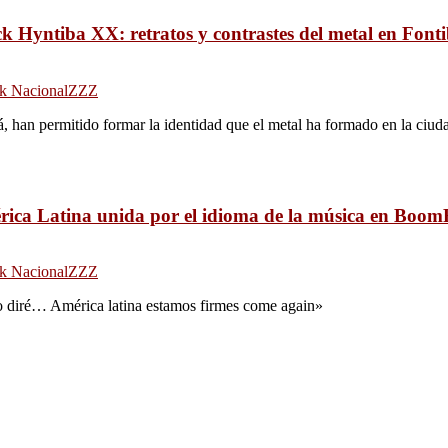
k Hyntiba XX: r
etratos y contrastes del metal en Font
k Nacional
ZZZ
á, han permitido formar la identidad que el metal ha formado en la ciud
ica Latina unida por el idioma de la música en Boo
k Nacional
ZZZ
lo diré… América latina estamos firmes come again»