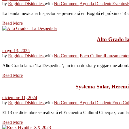
by
Rugidos Disidentes
with
No Comment
Agenda Disidente
Eventos
F
La banda mexicana Inspector se presentará en Bogotá el próximo 14 de 
Read More
Alto Grado la
mayo 13, 2025
by
Rugidos Disidentes
with
No Comment
Foco Cultural
Lanzamiento
Alto Grado lanza ‘La Despedida’, un tema de ska y reggae que aborda 
Read More
Systema Solar, Herenci
diciembre 11, 2024
by
Rugidos Disidentes
with
No Comment
Agenda Disidente
Foco Cul
El 13 de diciembre se realizará el Encuentro Cultural Ciberpaz, con la
Read More