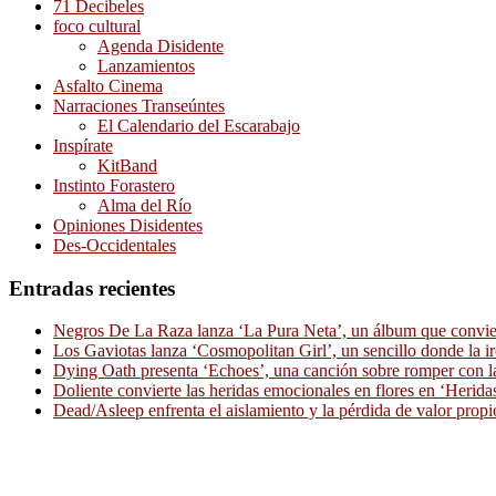
71 Decibeles
foco cultural
Agenda Disidente
Lanzamientos
Asfalto Cinema
Narraciones Transeúntes
El Calendario del Escarabajo
Inspírate
KitBand
Instinto Forastero
Alma del Río
Opiniones Disidentes
Des-Occidentales
Entradas recientes
Negros De La Raza lanza ‘La Pura Neta’, un álbum que convierte
Los Gaviotas lanza ‘Cosmopolitan Girl’, un sencillo donde la i
Dying Oath presenta ‘Echoes’, una canción sobre romper con la
Doliente convierte las heridas emocionales en flores en ‘Herid
Dead/Asleep enfrenta el aislamiento y la pérdida de valor propi