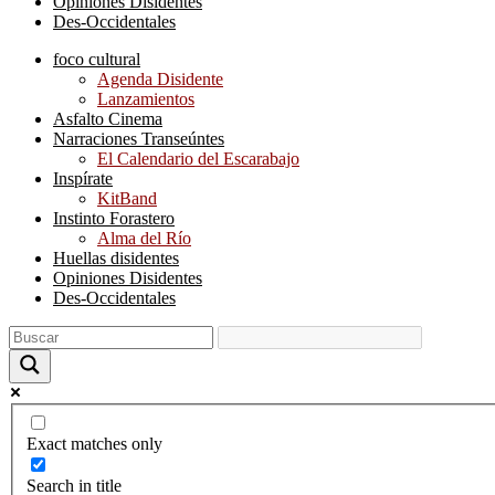
Opiniones Disidentes
Des-Occidentales
foco cultural
Agenda Disidente
Lanzamientos
Asfalto Cinema
Narraciones Transeúntes
El Calendario del Escarabajo
Inspírate
KitBand
Instinto Forastero
Alma del Río
Huellas disidentes
Opiniones Disidentes
Des-Occidentales
Exact matches only
Search in title