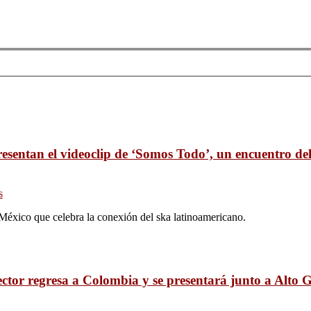
esentan el videoclip de ‘Somos Todo’, un encuentro de
s
éxico que celebra la conexión del ska latinoamericano.
ector regresa a Colombia y se presentará junto a Alto 