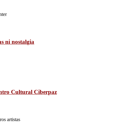
nter
s ni nostalgia
entro Cultural Ciberpaz
os artistas