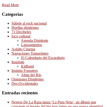
Read More
Categorías
Súbele al rock nacional
Huellas disidentes
71 Decibeles
foco cultural
Agenda Disidente
Lanzamientos
Asfalto Cinema
Narraciones Transeúntes
El Calendario del Escarabajo
Inspírate
KitBand
Instinto Forastero
Alma del Río
Opiniones Disidentes
Des-Occidentales
Entradas recientes
Negros De La Raza lanza ‘La Pura Neta’, un álbum que
convierte el legado del hip hop latino en una nueva identidad