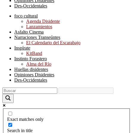
Opiniones Disidentes
Des-Occidentales
foco cultural
Agenda Disidente
Lanzamientos
Asfalto Cinema
Narraciones Transeúntes
El Calendario del Escarabajo
Inspírate
KitBand
Instinto Forastero
Alma del Río
Huellas disidentes
Opiniones Disidentes
Des-Occidentales
Exact matches only
Search in title