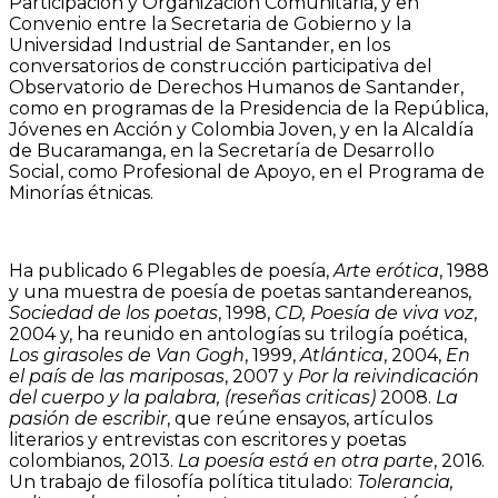
Participación y Organización Comunitaria, y en
Convenio entre la Secretaria de Gobierno y la
Universidad Industrial de Santander, en los
conversatorios de construcción participativa del
Observatorio de Derechos Humanos de Santander,
como en programas de la Presidencia de la República,
Jóvenes en Acción y Colombia Joven, y en la Alcaldía
de Bucaramanga, en la Secretaría de Desarrollo
Social, como Profesional de Apoyo, en el Programa de
Minorías étnicas.
Ha publicado 6 Plegables de poesía,
Arte erótica
, 1988
y una muestra de poesía de poetas santandereanos,
Sociedad de los poetas
, 1998,
CD, Poesía de viva voz
,
2004 y, ha reunido en antologías su trilogía poética,
Los girasoles de Van Gogh
, 1999,
Atlántica
, 2004,
En
el país de las mariposas
, 2007 y
Por la reivindicación
del cuerpo y la palabra, (reseñas criticas)
2008.
La
pasión de escribir
, que reúne ensayos, artículos
literarios y entrevistas con escritores y poetas
colombianos, 2013.
La poesía está en otra parte
, 2016.
Un trabajo de filosofía política titulado:
Tolerancia,