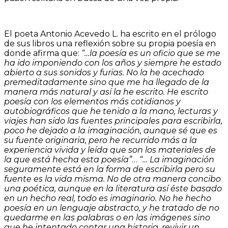
El poeta Antonio Acevedo L. ha escrito en el prólogo
de sus libros una reflexión sobre su propia poesía en
donde afirma que:
“…la poesía es un oficio que se me
ha ido imponiendo con los años y siempre he estado
abierto a sus sonidos y furias. No la he acechado
premeditadamente sino que me ha llegado de la
manera más natural y así la he escrito. He escrito
poesía con los elementos más cotidianos y
autobiográficos que he tenido a la mano, lecturas y
viajes han sido las fuentes principales para escribirla,
poco he dejado a la imaginación, aunque sé que es
su fuente originaria, pero he recurrido más a la
experiencia vivida y leída que son los materiales de
la que está hecha esta poesía”
…
“… La imaginación
seguramente está en la forma de escribirla pero su
fuente es la vida misma. No de otra manera concibo
una poética, aunque en la literatura así éste basado
en un hecho real, todo es imaginario. No he hecho
poesía en un lenguaje abstracto, y he tratado de no
quedarme en las palabras o en las imágenes sino
que he intentado contar una historia, revivir un