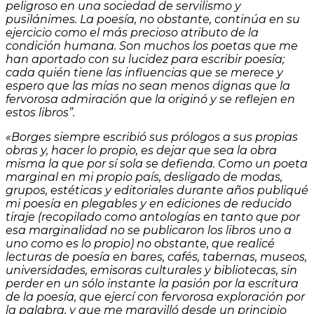
peligroso en una sociedad de servilismo y
pusilánimes. La poesía, no obstante, continúa en su
ejercicio como el más precioso atributo de la
condición humana. Son muchos los poetas que me
han aportado con su lucidez para escribir poesía;
cada quién tiene las influencias que se merece y
espero que las mías no sean menos dignas que la
fervorosa admiración que la originó y se reflejen en
estos libros”.
«Borges siempre escribió sus prólogos a sus propias
obras y, hacer lo propio, es dejar que sea la obra
misma la que por sí sola se defienda. Como un poeta
marginal en mi propio país, desligado de modas,
grupos, estéticas y editoriales durante años publiqué
mi poesía en plegables y en ediciones de reducido
tiraje (recopilado como antologías en tanto que por
esa marginalidad no se publicaron los libros uno a
uno como es lo propio) no obstante, que realicé
lecturas de poesía en bares, cafés, tabernas, museos,
universidades, emisoras culturales y bibliotecas, sin
perder en un sólo instante la pasión por la escritura
de la poesía, que ejercí con fervorosa exploración por
la palabra, y que me maravilló desde un principio