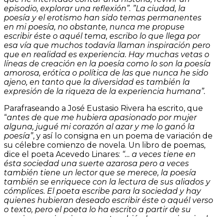
episodio, explorar una reflexión”. ”La ciudad, la
poesía y el erotismo han sido temas permanentes
en mi poesía, no obstante, nunca me propuse
escribir éste o aquél tema, escribo lo que llega por
esa vía que muchos todavía llaman inspiración pero
que en realidad es experiencia. Hay muchas vetas o
líneas de creación en la poesía como lo son la poesía
amorosa, erótica o política de las que nunca he sido
ajeno, en tanto que la diversidad es también la
expresión de la riqueza de la experiencia humana”.
Parafraseando a José Eustasio Rivera ha escrito, que
“
antes de que me hubiera apasionado por mujer
alguna, jugué mi corazón al azar y me lo ganó la
poesía”
, y así lo consigna en un poema de variación de
su célebre comienzo de novela. Un libro de poemas,
dice el poeta Acevedo Linares:
“… a veces tiene en
ésta sociedad una suerte azarosa pero a veces
también tiene un lector que se merece, la poesía
también se enriquece con la lectura de sus aliados y
cómplices. El poeta escribe para la sociedad y hay
quienes hubieran deseado escribir éste o aquél verso
o texto, pero el poeta lo ha escrito a partir de su