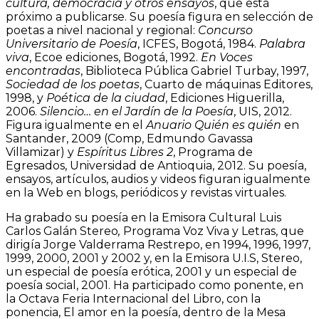
cultura, democracia y otros ensayos
, que está
próximo a publicarse. Su poesía figura en selección de
poetas a nivel nacional y regional:
Concurso
Universitario de Poesía
, ICFES, Bogotá, 1984.
Palabra
viva
, Ecoe ediciones, Bogotá, 1992.
En Voces
encontradas
, Biblioteca Pública Gabriel Turbay, 1997,
Sociedad de los poetas
, Cuarto de máquinas Editores,
1998, y
Poética de la ciudad
, Ediciones Higuerilla,
2006.
Silencio… en el Jardín de la Poesía
, UIS, 2012.
Figura igualmente en el
Anuario Quién es quién
en
Santander, 2009 (Comp, Edmundo Gavassa
Villamizar) y
Espíritus Libres 2
, Programa de
Egresados, Universidad de Antioquia, 2012. Su poesía,
ensayos, artículos, audios y videos figuran igualmente
en la Web en blogs, periódicos y revistas virtuales.
Ha grabado su poesía en la Emisora Cultural Luis
Carlos Galán Stereo
,
Programa Voz Viva y Letras, que
dirigía Jorge Valderrama Restrepo, en 1994, 1996, 1997,
1999, 2000, 2001 y 2002 y, en la Emisora U.I.S, Stereo,
un especial de poesía erótica, 2001 y un especial de
poesía social, 2001. Ha participado como ponente, en
la Octava Feria Internacional del Libro, con la
ponencia, El amor en la poesía, dentro de la Mesa