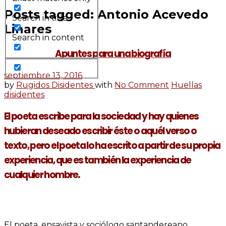
Posts tagged: Antonio Acevedo
Search in title
Linares
Search in content
Apuntes para una biografía
septiembre 13, 2016
by
Rugidos Disidentes
with
No Comment
Huellas
disidentes
El poeta escribe para la sociedad y hay quienes
hubieran deseado escribir éste o aquél verso o
texto, pero el poeta lo ha escrito a partir de su propia
experiencia, que es también la experiencia de
cualquier hombre
.
El poeta, ensayista y sociólogo santandereano,