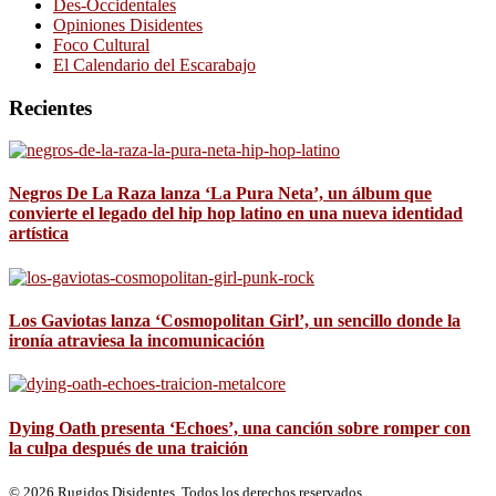
Des-Occidentales
Opiniones Disidentes
Foco Cultural
El Calendario del Escarabajo
Recientes
Negros De La Raza lanza ‘La Pura Neta’, un álbum que
convierte el legado del hip hop latino en una nueva identidad
artística
Los Gaviotas lanza ‘Cosmopolitan Girl’, un sencillo donde la
ironía atraviesa la incomunicación
Dying Oath presenta ‘Echoes’, una canción sobre romper con
la culpa después de una traición
© 2026 Rugidos Disidentes. Todos los derechos reservados.