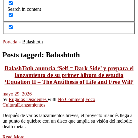
Search in content
Portada
»
Balashtoth
Posts tagged: Balashtoth
BalashToth anuncia ‘Self = Dark Side’ y prepara el
lanzamiento de su primer álbum de estudio
‘Equation II – The Antithesis of Life and Free Will’
mayo 29, 2026
by
Rugidos Disidentes
with
No Comment
Foco
Cultural
Lanzamientos
Después de varios lanzamientos breves, el proyecto irlandés llega a
un punto de quiebre con un disco que amplía su visión del melodic
death metal.
Read More