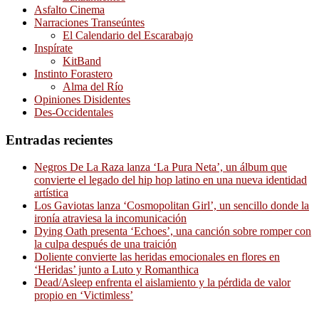
Asfalto Cinema
Narraciones Transeúntes
El Calendario del Escarabajo
Inspírate
KitBand
Instinto Forastero
Alma del Río
Opiniones Disidentes
Des-Occidentales
Entradas recientes
Negros De La Raza lanza ‘La Pura Neta’, un álbum que
convierte el legado del hip hop latino en una nueva identidad
artística
Los Gaviotas lanza ‘Cosmopolitan Girl’, un sencillo donde la
ironía atraviesa la incomunicación
Dying Oath presenta ‘Echoes’, una canción sobre romper con
la culpa después de una traición
Doliente convierte las heridas emocionales en flores en
‘Heridas’ junto a Luto y Romanthica
Dead/Asleep enfrenta el aislamiento y la pérdida de valor
propio en ‘Victimless’