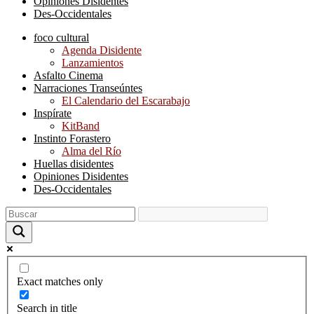
Opiniones Disidentes
Des-Occidentales
foco cultural
Agenda Disidente
Lanzamientos
Asfalto Cinema
Narraciones Transeúntes
El Calendario del Escarabajo
Inspírate
KitBand
Instinto Forastero
Alma del Río
Huellas disidentes
Opiniones Disidentes
Des-Occidentales
Exact matches only
Search in title