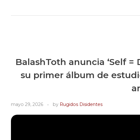
Rugidos Disidentes
Bogotá - Colombia | ISSN 2619-5569
BalashToth anuncia ‘Self = 
su primer álbum de estudio
a
mayo 29, 2026
by
Rugidos Disidentes