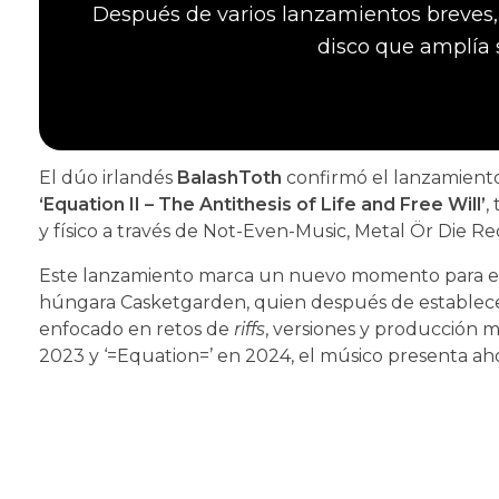
Después de varios lanzamientos breves, 
disco que amplía 
El dúo irlandés
BalashToth
confirmó el lanzamient
‘Equation II – The Antithesis of Life and Free Will’
,
y físico a través de Not-Even-Music, Metal Ör Die R
Este lanzamiento marca un nuevo momento para el
húngara Casketgarden, quien después de establece
enfocado en retos de
riffs
, versiones y producción mu
2023 y ‘=Equation=’ en 2024, el músico presenta aho