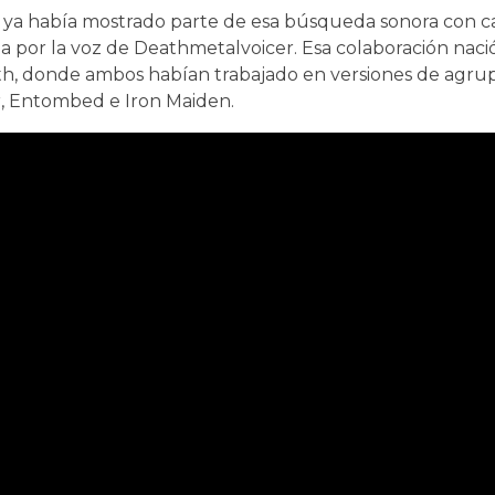
’, ya había mostrado parte de esa búsqueda sonora con 
por la voz de Deathmetalvoicer. Esa colaboración nació
oth, donde ambos habían trabajado en versiones de agru
r, Entombed e Iron Maiden.