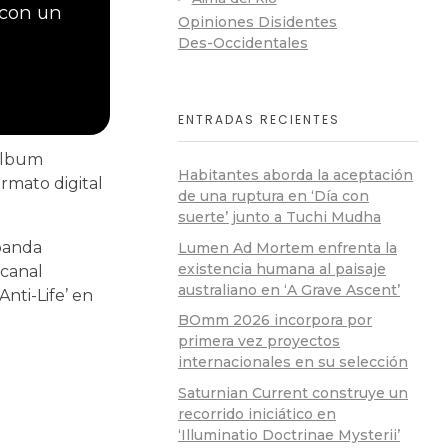
 con un
Opiniones Disidentes
Des-Occidentales
ENTRADAS RECIENTES
 álbum
Habitantes aborda la aceptación
ormato digital
de una ruptura en ‘Día con
suerte’ junto a Tuchi Mudha
 banda
Lumen Ad Mortem enfrenta la
existencia humana al paisaje
 canal
australiano en ‘A Grave Ascent’
Anti-Life’ en
BOmm 2026 incorpora por
primera vez proyectos
internacionales en su selección
Saturnian Current construye un
recorrido iniciático en
‘Illuminatio Doctrinae Mysterii’