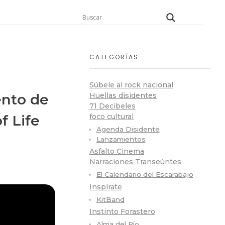
CATEGORÍAS
Súbele al rock nacional
ento de
Huellas disidentes
71 Decibeles
f Life
foco cultural
Agenda Disidente
Lanzamientos
Asfalto Cinema
Narraciones Transeúntes
El Calendario del Escarabajo
Inspírate
KitBand
Instinto Forastero
Alma del Río