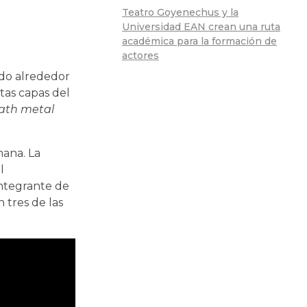
Teatro Goyenechus y la
Universidad EAN crean una ruta
académica para la formación de
actores
ido alrededor
ntas capas del
ath metal
mana. La
l
integrante de
 tres de las