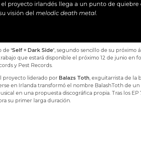
el proyecto irlandés llega a un punto de quiebre
su visión del
melodic death metal
.
o de
‘Self = Dark Side’
, segundo sencillo de su próximo
 trabajo que estará disponible el próximo 12 de junio en f
ecords y Pest Records.
 proyecto liderado por
Balazs Toth
, exguitarrista de la
rse en Irlanda transformó el nombre BalashToth de un
sical en una propuesta discográfica propia. Tras los EP ‘
ra su primer larga duración.