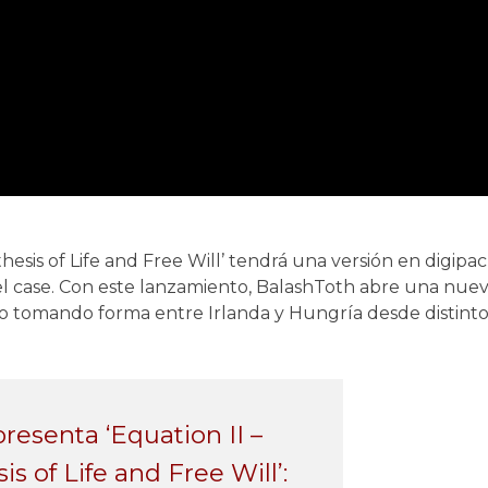
thesis of Life and Free Will’ tendrá una versión en digipac
l case. Con este lanzamiento, BalashToth abre una nuev
o tomando forma entre Irlanda y Hungría desde distinto
resenta ‘Equation II –
is of Life and Free Will’: