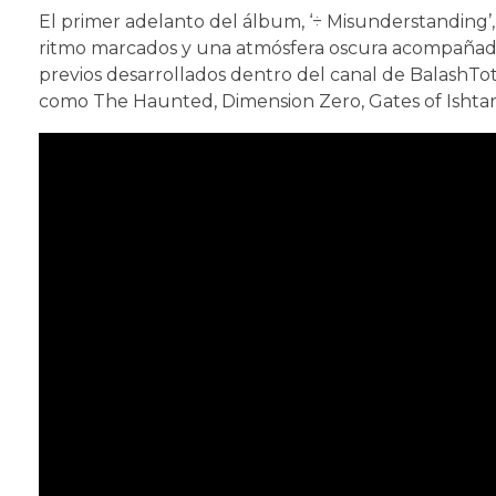
El primer adelanto del álbum, ‘÷ Misunderstanding
ritmo marcados y una atmósfera oscura acompañada 
previos desarrollados dentro del canal de BalashT
como The Haunted, Dimension Zero, Gates of Ishta