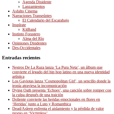
Agenda Disidente
Lanzamientos
Asfalto Cinema
Narraciones Transeúntes
El Calendario del Escarabajo
Inspírate
KitBand
Instinto Forastero
Alma del Río
Opiniones Disidentes
Des-Occidentales
Entradas recientes
Negros De La Raza lanza ‘La Pura Neta’, un álbum que
convierte el legado del hip hop latino en una nueva identidad
artística
Los Gaviotas lanza ‘Cosmopolitan Girl’, un sencillo donde la
ironía atraviesa la incomunicación
Dying Oath presenta ‘Echoes’, una canción sobre romper con
la culpa después de una traición
Doliente convierte las heridas emocionales en flores en
‘Heridas’ junto a Luto y Romanthica
Dead/Asleep enfrenta el aislamiento y la pérdida de valor
propio en ‘Victimless’