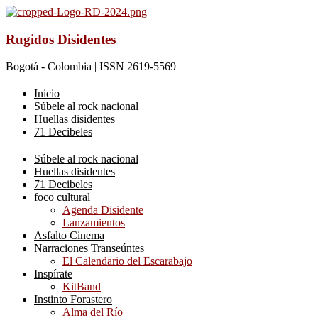
Rugidos Disidentes
Bogotá - Colombia | ISSN 2619-5569
Inicio
Súbele al rock nacional
Huellas disidentes
71 Decibeles
Súbele al rock nacional
Huellas disidentes
71 Decibeles
foco cultural
Agenda Disidente
Lanzamientos
Asfalto Cinema
Narraciones Transeúntes
El Calendario del Escarabajo
Inspírate
KitBand
Instinto Forastero
Alma del Río