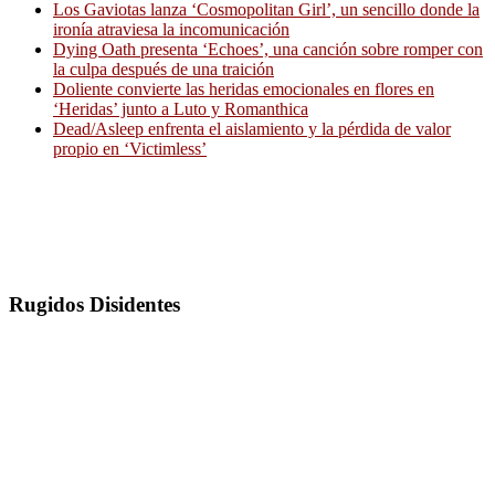
Los Gaviotas lanza ‘Cosmopolitan Girl’, un sencillo donde la
ironía atraviesa la incomunicación
Dying Oath presenta ‘Echoes’, una canción sobre romper con
la culpa después de una traición
Doliente convierte las heridas emocionales en flores en
‘Heridas’ junto a Luto y Romanthica
Dead/Asleep enfrenta el aislamiento y la pérdida de valor
propio en ‘Victimless’
Rugidos Disidentes