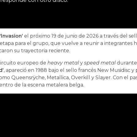
‘Invasion’
el próximo 19 de junio de 2026 a través del sel
tapa para el grupo, que vuelve a reunir a integrantes hi
aron su trayectoria reciente.
circuito europeo de
heavy metal
y
speed metal
durante 
d’
, apareció en 1988 bajo el sello francés New Musidisc y
mo Queensrÿche, Metallica, Overkill y Slayer. Con el pa
entro de la escena metalera belga.