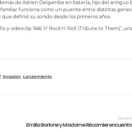
emás de Adrien Delgambe en batería, hijo del antiguo b
 familiar funciona como un puente entre distintas gener
 que definió su sonido desde los primeros años.
o y videoclip ‘666 ’n’ Rock’n’ Roll (Tribute to Them)’, un
l
,
Invasion
,
Lanzamiento
Siguient