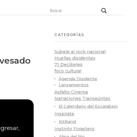
CATEGORÍAS
Súbele al rock nacional
avesado
Huellas disidentes
71 Decibeles
foco cultural
Agenda Disidente
Lanzamientos
Asfalto Cinema
Narraciones Transeúntes
El Calendario del Escarabajo
Inspírate
KitBand
gresar,
Instinto Forastero
Alma del Río