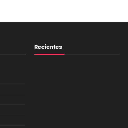
Recientes
Dead/Asleep Enfrenta El
Aislamiento Y La Pérdida De
Valor Propio En ‘Victimless’
Habitantes Aborda La
Aceptación De Una Ruptura