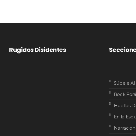
Rugidos Disidentes
Seccion
Súbele Al
Rock For
Huellas D
En la Esq
Narracion