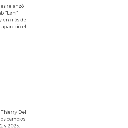
ués relanzó
b “Leni”
 y en más de
 apareció el
 Thierry Del
vos cambios
2 y 2025.