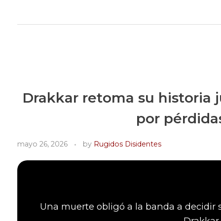
Rugidos Disidentes
Bogotá - Colombia | ISSN 2619-5569
Drakkar retoma su historia 
por pérdida
mayo 26, 2026
by
Rugidos Disidentes
Una muerte obligó a la banda a decidir s
Drakkar 