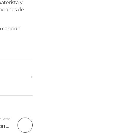
aterista y
aciones de
a canción
e Post
Emilia Borlone y Madame Récamier encuentran en ‘Ola de Amor’ una bachata atravesada por la pérdida y la celebración