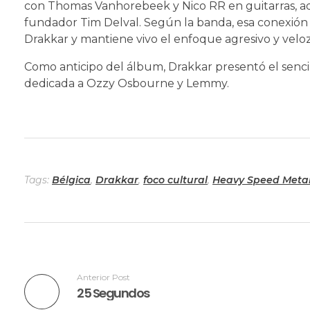
con Thomas Vanhorebeek y Nico RR en guitarras, ad
fundador Tim Delval. Según la banda, esa conexión
Drakkar y mantiene vivo el enfoque agresivo y veloz
Como anticipo del álbum, Drakkar presentó el sencill
dedicada a Ozzy Osbourne y Lemmy.
Tags:
Bélgica
,
Drakkar
,
foco cultural
,
Heavy Speed Meta
Anterior Post
25 Segundos