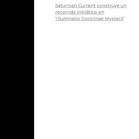
Saturnian Current construye un
recorrido iniciático en
‘Illuminatio Doctrinae Mysterii’