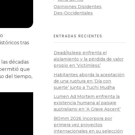
Opiniones Disidentes
Des-Occidentales
lo
ENTRADAS RECIENTES
stóricos tras
Dead/Asleep enfrenta el
aislamiento y la pérdida de valor
las décadas
propio en ‘Victimless’
 permitió que
Habitantes aborda la aceptación
so del tiempo,
de una ruptura en ‘Día con
suerte’ junto a Tuchi Mudha
Lumen Ad Mortem enfrenta la
existencia humana al paisaje
australiano en ‘A Grave Ascent’
BOmm 2026 incorpora por
primera vez proyectos
internacionales en su selección