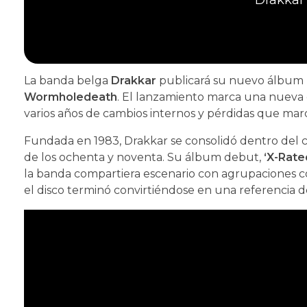
La banda belga
Drakkar
publicará su nuevo álbum
Wormholedeath
. El lanzamiento marca una nueva e
varios años de cambios internos y pérdidas que marc
Fundada en 1983, Drakkar se consolidó dentro del 
de los ochenta y noventa. Su álbum debut,
‘X-Rate
la banda compartiera escenario con agrupaciones co
el disco terminó convirtiéndose en una referencia d