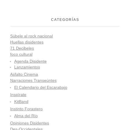
CATEGORÍAS
Súbele al rock nacional
Huellas disidentes
71 Decibeles
foco cultural
Agenda Disidente
Lanzamientos
Asfalto Cinema
Narraciones Transeúntes
El Calendario del Escarabajo
Inspírate
KitBand
Instinto Forastero
Alma del Río
Opiniones Disidentes
Des-Occidentales