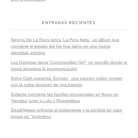
ENTRADAS RECIENTES
Negros De La Raza lanza ‘La Pura Neta’, un álbum que
convierte el legado del hip hop latino en una nueva
identidad artística
Los Gaviotas lanza ‘Cosmopolitan Girl’, un sencillo donde la
ironía atraviesa la incomunicación
Dying Oath presenta ‘Echoes’, una canción sobre romper
con la culpa después de una traición
Doliente convierte las heridas emocionales en flores en
‘Heridas’ junto a Luto y Romanthica
Dead/Asleep enfrenta el aislamiento y la pérdida de valor
propio en ‘Victimless’