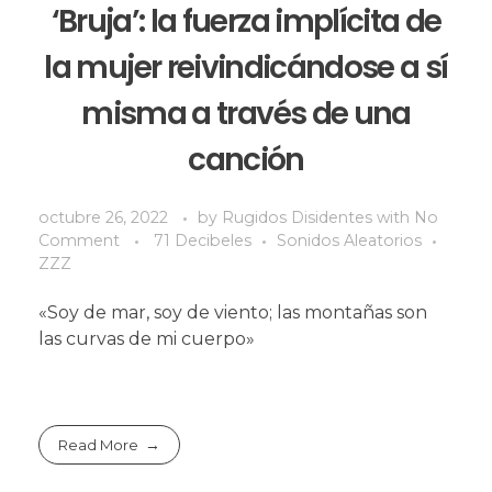
‘Bruja’: la fuerza implícita de
la mujer reivindicándose a sí
misma a través de una
canción
octubre 26, 2022
by
Rugidos Disidentes
with
No
Comment
71 Decibeles
Sonidos Aleatorios
ZZZ
«Soy de mar, soy de viento; las montañas son
las curvas de mi cuerpo»
Read More