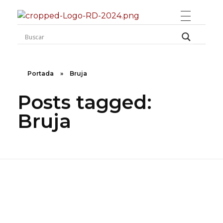
Rugidos Disidentes
Bogotá - Colombia | ISSN 2619-5569
Portada
»
Bruja
Posts tagged:
Bruja