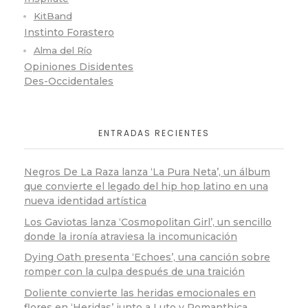
KitBand
Instinto Forastero
Alma del Río
Opiniones Disidentes
Des-Occidentales
ENTRADAS RECIENTES
Negros De La Raza lanza ‘La Pura Neta’, un álbum
que convierte el legado del hip hop latino en una
nueva identidad artística
Los Gaviotas lanza ‘Cosmopolitan Girl’, un sencillo
donde la ironía atraviesa la incomunicación
Dying Oath presenta ‘Echoes’, una canción sobre
romper con la culpa después de una traición
Doliente convierte las heridas emocionales en
flores en ‘Heridas’ junto a Luto y Romanthica