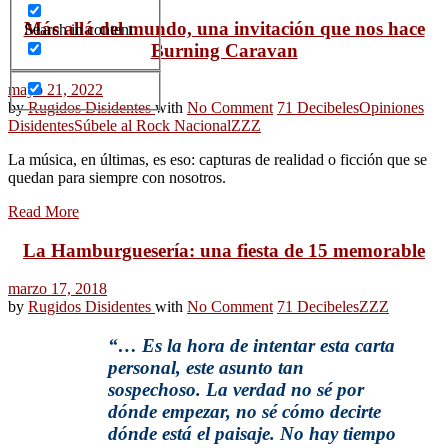
Más allá del mundo, una invitación que nos hace
Search in content
Burning Caravan
mayo 21, 2022
by
Rugidos Disidentes
with
No Comment
71 Decibeles
Opiniones
Disidentes
Súbele al Rock Nacional
ZZZ
La música, en últimas, es eso: capturas de realidad o ficción que se
quedan para siempre con nosotros.
Read More
La Hamburguesería: una fiesta de 15 memorable
marzo 17, 2018
by
Rugidos Disidentes
with
No Comment
71 Decibeles
ZZZ
“… Es la hora de intentar esta carta
personal, este asunto tan
sospechoso. La verdad no sé por
dónde empezar, no sé cómo decirte
dónde está el paisaje. No hay tiempo