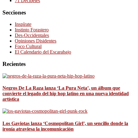
71 Decibeles
Secciones
Inspírate
Instinto Forastero
Des-Occidentales
Opiniones Disidentes
Foco Cultural
El Calendario del Escarabajo
Recientes
Negros De La Raza lanza ‘La Pura Neta’, un álbum que
convierte el legado del hip hop latino en una nueva identidad
artística
Los Gaviotas lanza ‘Cosmopolitan Girl’, un sencillo donde la
ironía atraviesa la incomunicación