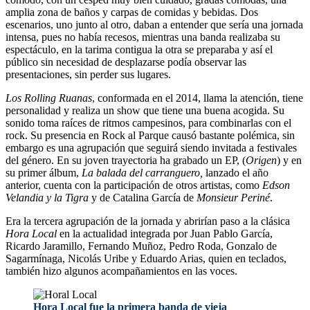
amplia zona de baños y carpas de comidas y bebidas. Dos
escenarios, uno junto al otro, daban a entender que sería una jornada
intensa, pues no había recesos, mientras una banda realizaba su
espectáculo, en la tarima contigua la otra se preparaba y así el
público sin necesidad de desplazarse podía observar las
presentaciones, sin perder sus lugares.
Los
Rolling Ruanas
, conformada en el 2014, llama la atención, tiene
personalidad y realiza un show que tiene una buena acogida. Su
sonido toma raíces de ritmos campesinos, para combinarlas con el
rock. Su presencia en Rock al Parque causó bastante polémica, sin
embargo es una agrupación que seguirá siendo invitada a festivales
del género. En su joven trayectoria ha grabado un EP, (
Origen
) y en
su primer álbum,
La balada del carranguero,
lanzado el año
anterior, cuenta con la participación de otros artistas, como
Edson
Velandia y la Tigra
y de Catalina García de
Monsieur Periné
.
Era la tercera agrupación de la jornada y abrirían paso a la clásica
Hora Local
en la actualidad integrada por Juan Pablo García,
Ricardo Jaramillo, Fernando Muñoz, Pedro Roda, Gonzalo de
Sagarmínaga, Nicolás Uribe y Eduardo Arias, quien en teclados,
también hizo algunos acompañamientos en las voces.
Hora Local fue la primera banda de vieja