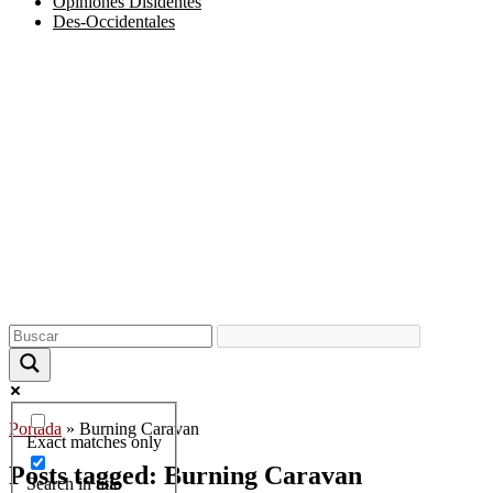
Opiniones Disidentes
Des-Occidentales
Portada
»
Burning Caravan
Exact matches only
Posts tagged: Burning Caravan
Search in title