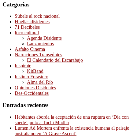
Categorías
Súbele al rock nacional
Huellas disidentes
71 Decibeles
foco cultural
Agenda Disidente
Lanzamientos
Asfalto Cinema
Narraciones Transeúntes
El Calendario del Escarabajo
Inspírate
KitBand
Instinto Forastero
Alma del Río
Opiniones Disidentes
Des-Occidentales
Entradas recientes
Habitantes aborda la aceptación de una ruptura en ‘Día con
suerte’ junto a Tuchi Mudha
Lumen Ad Mortem enfrenta la existencia humana al paisaje
australiano en ‘A Grave Ascent’