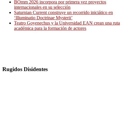
BOmm 2026 incorpora por primera vez proyectos
internacionales en su selección
Saturnian Current construye un recorrido iniciático en
‘Illuminatio Doctrinae Mysterii’
Teatro Goyenechus y la Universidad EAN crean una ruta
académica para la formación de actores
Rugidos Disidentes