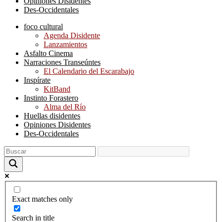
Opiniones Disidentes
Des-Occidentales
foco cultural
Agenda Disidente
Lanzamientos
Asfalto Cinema
Narraciones Transeúntes
El Calendario del Escarabajo
Inspírate
KitBand
Instinto Forastero
Alma del Río
Huellas disidentes
Opiniones Disidentes
Des-Occidentales
Exact matches only
Search in title