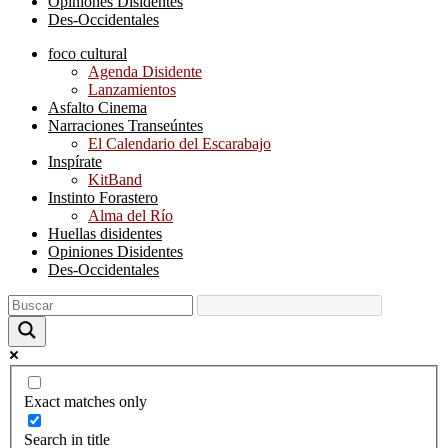
Opiniones Disidentes
Des-Occidentales
foco cultural
Agenda Disidente
Lanzamientos
Asfalto Cinema
Narraciones Transeúntes
El Calendario del Escarabajo
Inspírate
KitBand
Instinto Forastero
Alma del Río
Huellas disidentes
Opiniones Disidentes
Des-Occidentales
Exact matches only
Search in title