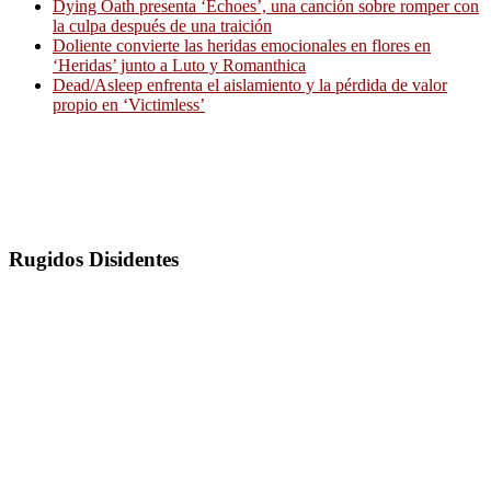
Dying Oath presenta ‘Echoes’, una canción sobre romper con
la culpa después de una traición
Doliente convierte las heridas emocionales en flores en
‘Heridas’ junto a Luto y Romanthica
Dead/Asleep enfrenta el aislamiento y la pérdida de valor
propio en ‘Victimless’
Rugidos Disidentes