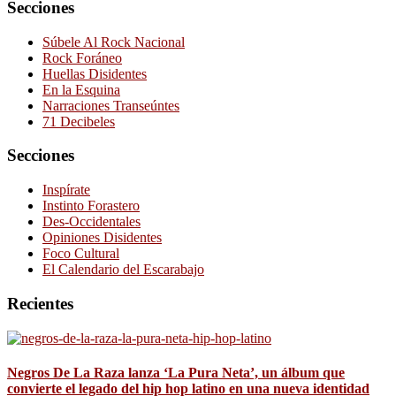
Secciones
Súbele Al Rock Nacional
Rock Foráneo
Huellas Disidentes
En la Esquina
Narraciones Transeúntes
71 Decibeles
Secciones
Inspírate
Instinto Forastero
Des-Occidentales
Opiniones Disidentes
Foco Cultural
El Calendario del Escarabajo
Recientes
Negros De La Raza lanza ‘La Pura Neta’, un álbum que
convierte el legado del hip hop latino en una nueva identidad