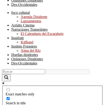
Opiniones Disidentes
Des-Occidentales
foco cultural
Agenda Disidente
Lanzamientos
Asfalto Cinema
Narraciones Transeúntes
El Calendario del Escarabajo
Inspírate
KitBand
Instinto Forastero
Alma del Río
Huellas disidentes
Opiniones Disidentes
Des-Occidentales
Exact matches only
Search in title