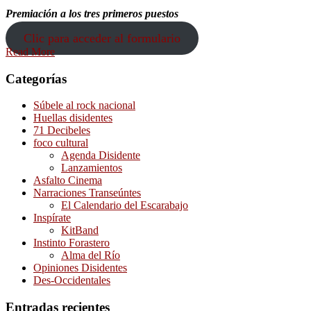
Premiación a los tres primeros puestos
Clic para acceder al formulario
Read More
Categorías
Súbele al rock nacional
Huellas disidentes
71 Decibeles
foco cultural
Agenda Disidente
Lanzamientos
Asfalto Cinema
Narraciones Transeúntes
El Calendario del Escarabajo
Inspírate
KitBand
Instinto Forastero
Alma del Río
Opiniones Disidentes
Des-Occidentales
Entradas recientes