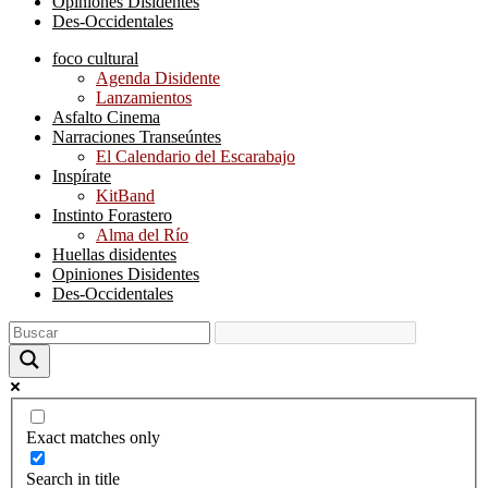
Opiniones Disidentes
Des-Occidentales
foco cultural
Agenda Disidente
Lanzamientos
Asfalto Cinema
Narraciones Transeúntes
El Calendario del Escarabajo
Inspírate
KitBand
Instinto Forastero
Alma del Río
Huellas disidentes
Opiniones Disidentes
Des-Occidentales
Exact matches only
Search in title