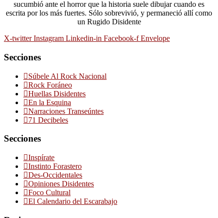
sucumbió ante el horror que la historia suele dibujar cuando es
escrita por los más fuertes. Sólo sobrevivió, y permaneció allí como
un Rugido Disidente
X-twitter
Instagram
Linkedin-in
Facebook-f
Envelope
Secciones
Súbele Al Rock Nacional
Rock Foráneo
Huellas Disidentes
En la Esquina
Narraciones Transeúntes
71 Decibeles
Secciones
Inspírate
Instinto Forastero
Des-Occidentales
Opiniones Disidentes
Foco Cultural
El Calendario del Escarabajo