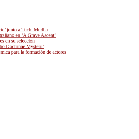
rte’ junto a Tuchi Mudha
traliano en ‘A Grave Ascent’
s en su selección
tio Doctrinae Mysterii’
ica para la formación de actores