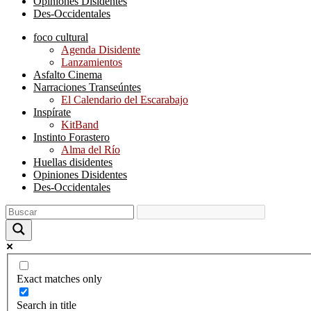
Opiniones Disidentes
Des-Occidentales
foco cultural
Agenda Disidente
Lanzamientos
Asfalto Cinema
Narraciones Transeúntes
El Calendario del Escarabajo
Inspírate
KitBand
Instinto Forastero
Alma del Río
Huellas disidentes
Opiniones Disidentes
Des-Occidentales
Exact matches only
Search in title