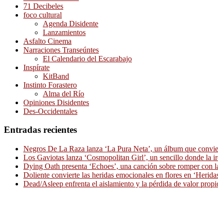
71 Decibeles
foco cultural
Agenda Disidente
Lanzamientos
Asfalto Cinema
Narraciones Transeúntes
El Calendario del Escarabajo
Inspírate
KitBand
Instinto Forastero
Alma del Río
Opiniones Disidentes
Des-Occidentales
Entradas recientes
Negros De La Raza lanza ‘La Pura Neta’, un álbum que convierte
Los Gaviotas lanza ‘Cosmopolitan Girl’, un sencillo donde la i
Dying Oath presenta ‘Echoes’, una canción sobre romper con la
Doliente convierte las heridas emocionales en flores en ‘Herid
Dead/Asleep enfrenta el aislamiento y la pérdida de valor propi