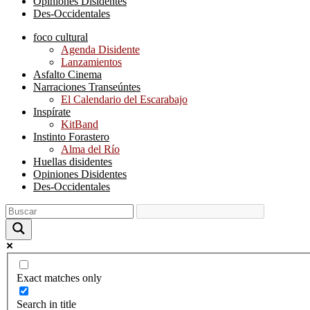
Opiniones Disidentes
Des-Occidentales
foco cultural
Agenda Disidente
Lanzamientos
Asfalto Cinema
Narraciones Transeúntes
El Calendario del Escarabajo
Inspírate
KitBand
Instinto Forastero
Alma del Río
Huellas disidentes
Opiniones Disidentes
Des-Occidentales
Exact matches only
Search in title