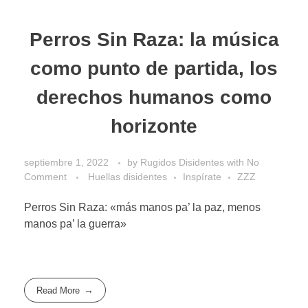
Perros Sin Raza: la música
como punto de partida, los
derechos humanos como
horizonte
septiembre 1, 2022
by
Rugidos Disidentes
with
No
Comment
Huellas disidentes
Inspírate
ZZZ
Perros Sin Raza: «más manos pa’ la paz, menos
manos pa’ la guerra»
Read More