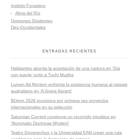
Instinto Forastero
Alma del Río
Opiniones Disidentes
Des-Occidentales
ENTRADAS RECIENTES
Habitantes aborda la aceptación de una ruptura en ‘Día
con suerte’ junto a Tuchi Mudha
Lumen Ad Mortem enfrenta la existencia humana al paisaje
australiano en ‘A Grave Ascent’
BOmm 2026 incorpora por primera vez proyectos
internacionales en su selección
Saturnian Current construye un recorrido iniciático en
‘Illuminatio Doctrinae Mysterii’
Teatro Goyenechus y la Universidad EAN crean una ruta