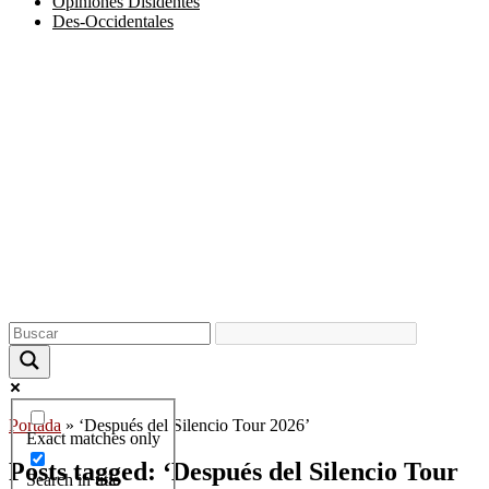
Opiniones Disidentes
Des-Occidentales
Portada
»
‘Después del Silencio Tour 2026’
Exact matches only
Posts tagged: ‘Después del Silencio Tour
Search in title