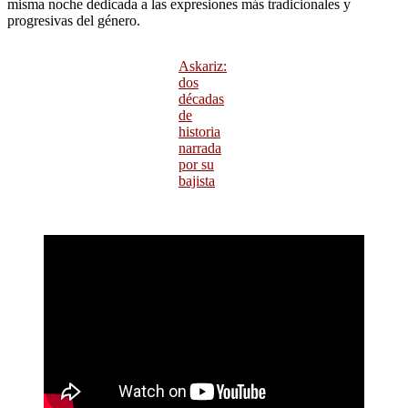
misma noche dedicada a las expresiones más tradicionales y
progresivas del género.
Askariz:
dos
décadas
de
historia
narrada
por su
bajista