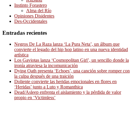
Instinto Forastero
Alma del Río
Opiniones Disidentes
Des-Occidentales
Entradas recientes
Negros De La Raza lanza ‘La Pura Neta’, un álbum que
convierte el legado del hip hop latino en una nueva identidad
artística
Los Gaviotas lanza ‘Cosmopolitan Girl’, un sencillo donde la
ironía atraviesa la incomunicación
Dying Oath presenta ‘Echoes’, una canción sobre romper con
la culpa después de una traición
Doliente convierte las heridas emocionales en flores en
‘Heridas’ junto a Luto y Romanthica
Dead/Asleep enfrenta el aislamiento y la pérdida de valor
propio en ‘Victimless’