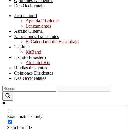
Opiniones Disidentes
Des-Occidentales
foco cultural
Agenda Disidente
Lanzamientos
Asfalto Cinema
Narraciones Transeúntes
El Calendario del Escarabajo
Inspírate
KitBand
Instinto Forastero
Alma del Río
Huellas disidentes
Opiniones Disidentes
Des-Occidentales
Exact matches only
Search in title