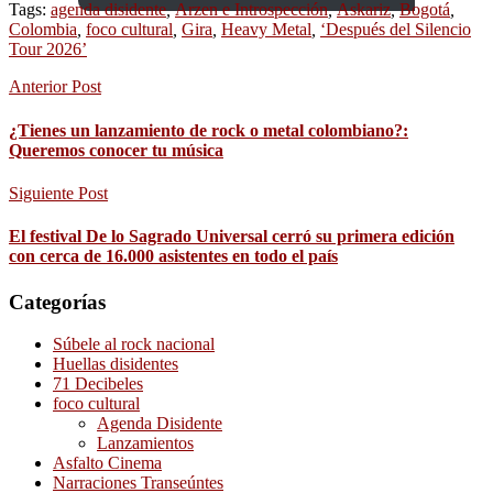
Tags:
agenda disidente
,
Arzen e Introspección
,
Askariz
,
Bogotá
,
Colombia
,
foco cultural
,
Gira
,
Heavy Metal
,
‘Después del Silencio
Tour 2026’
Anterior Post
¿Tienes un lanzamiento de rock o metal colombiano?:
Queremos conocer tu música
Siguiente Post
El festival De lo Sagrado Universal cerró su primera edición
con cerca de 16.000 asistentes en todo el país
Categorías
Súbele al rock nacional
Huellas disidentes
71 Decibeles
foco cultural
Agenda Disidente
Lanzamientos
Asfalto Cinema
Narraciones Transeúntes