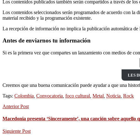
Los contenidos publicados también serán compartidos a través de los c
Los contenidos seleccionados serán programados de acuerdo con la dis
material recibido y la programación existente.
La recepción de información no implica la publicación automática de l
Antes de enviarnos tu información
Si es la primera vez que compartes un lanzamiento con medios de comu
LES D
Creemos que una buena comunicación puede ayudar a que una historia
Tags:
Colombia
,
Convocatoria
,
foco cultural
,
Metal
,
Noticia
,
Rock
Anterior Post
Macedonia presenta ‘Sinceramente’, una canción sobre aquello qu
Siguiente Post