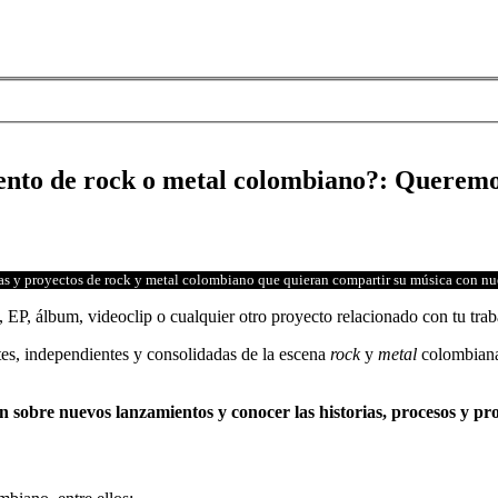
ento de rock o metal colombiano?: Queremo
as y proyectos de rock y metal colombiano que quieran compartir su música con n
, EP, álbum, videoclip o cualquier otro proyecto relacionado con tu tra
s, independientes y consolidadas de la escena
rock
y
metal
colombiana 
 sobre nuevos lanzamientos y conocer las historias, procesos y pr