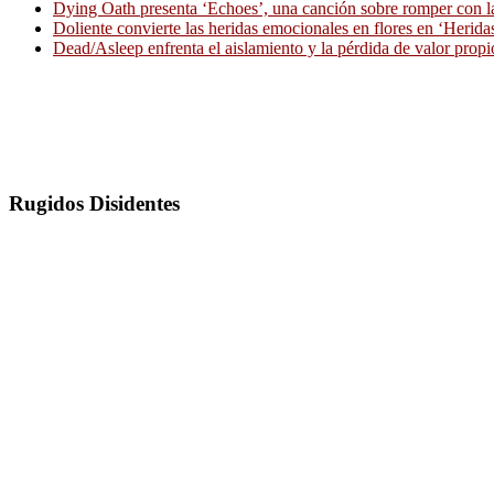
Dying Oath presenta ‘Echoes’, una canción sobre romper con la
Doliente convierte las heridas emocionales en flores en ‘Herid
Dead/Asleep enfrenta el aislamiento y la pérdida de valor propi
Rugidos Disidentes