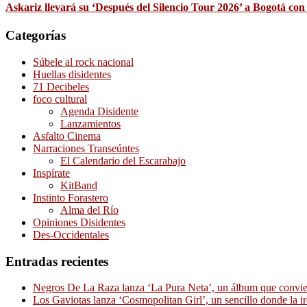
Askariz llevará su ‘Después del Silencio Tour 2026’ a Bogotá con
Categorías
Súbele al rock nacional
Huellas disidentes
71 Decibeles
foco cultural
Agenda Disidente
Lanzamientos
Asfalto Cinema
Narraciones Transeúntes
El Calendario del Escarabajo
Inspírate
KitBand
Instinto Forastero
Alma del Río
Opiniones Disidentes
Des-Occidentales
Entradas recientes
Negros De La Raza lanza ‘La Pura Neta’, un álbum que convierte
Los Gaviotas lanza ‘Cosmopolitan Girl’, un sencillo donde la i