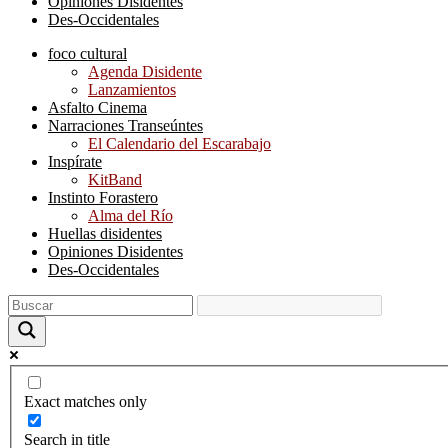
Opiniones Disidentes
Des-Occidentales
foco cultural
Agenda Disidente
Lanzamientos
Asfalto Cinema
Narraciones Transeúntes
El Calendario del Escarabajo
Inspírate
KitBand
Instinto Forastero
Alma del Río
Huellas disidentes
Opiniones Disidentes
Des-Occidentales
Exact matches only
Search in title