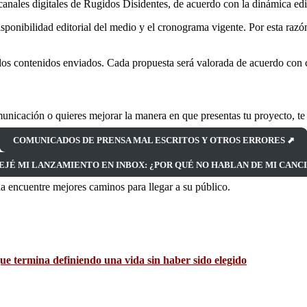
anales digitales de Rugidos Disidentes, de acuerdo con la dinámica edit
ponibilidad editorial del medio y el cronograma vigente. Por esta razó
os contenidos enviados. Cada propuesta será valorada de acuerdo con cr
nicación o quieres mejorar la manera en que presentas tu proyecto, te
COMUNICADOS DE PRENSA MAL ESCRITOS Y OTROS ERRORES ⬈
EJÉ MI LANZAMIENTO EN INBOX: ¿POR QUÉ NO HABLAN DE MI CANC
 encuentre mejores caminos para llegar a su público.
e termina definiendo una vida sin haber sido elegido