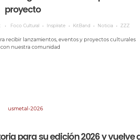
proyecto
t
Foco Cultural
Inspírate
KitBand
Noticia
ZZZ
 recibir lanzamientos, eventos y proyectos culturales
s con nuestra comunidad
ria para su edición 2026 y vuelve a