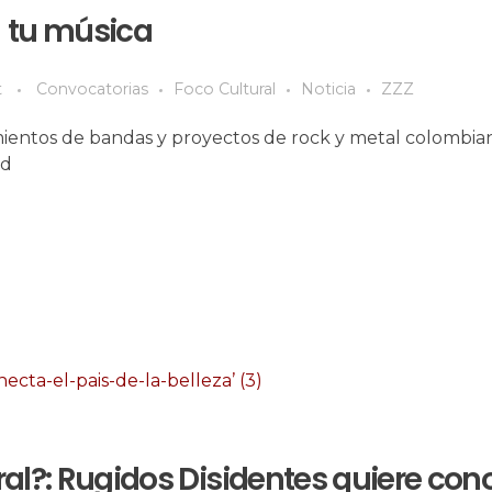
tu música
t
Convocatorias
Foco Cultural
Noticia
ZZZ
mientos de bandas y proyectos de rock y metal colombi
ad
al?: Rugidos Disidentes quiere con