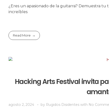
¿Eres un apasionado de la guitarra? Demuestra tu t
increíbles
Read More
Hacking Arts Festival invita pa
amante
agosto 2, 2024
by
Rugidos Disidentes
with
No Comme