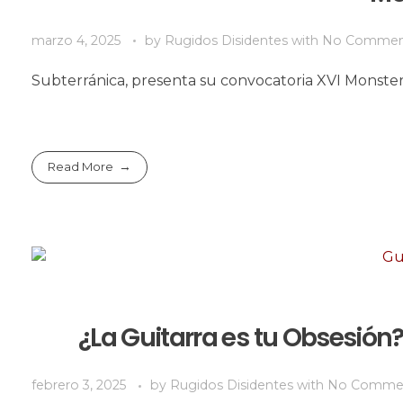
marzo 4, 2025
by
Rugidos Disidentes
with
No Commen
Subterránica, presenta su convocatoria XVI Monster
Read More
¿La Guitarra es tu Obsesión?
febrero 3, 2025
by
Rugidos Disidentes
with
No Comme