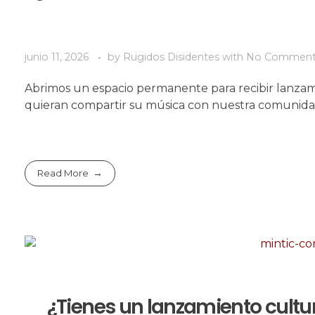
junio 11, 2026
by
Rugidos Disidentes
with
No Commen
Abrimos un espacio permanente para recibir lanza
quieran compartir su música con nuestra comunid
Read More
¿Tienes un lanzamiento cultur