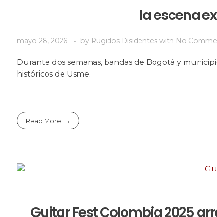
la escena ex
mayo 28, 2026
by
Rugidos Disidentes
with
No Comme
Durante dos semanas, bandas de Bogotá y municipio
históricos de Usme.
Read More
Guitar Fest Colombia 2025 arr