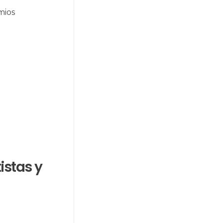
mios
istas y