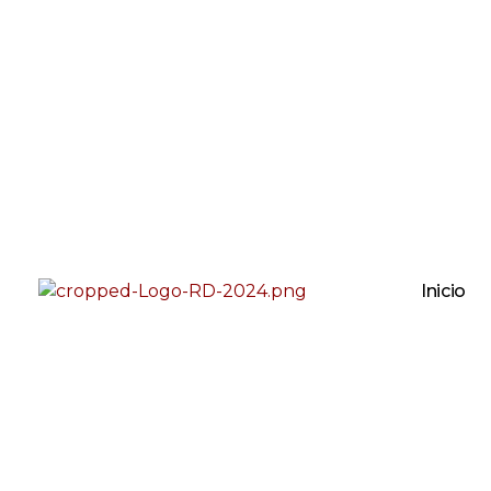
Inicio
Rugidos Disidentes
Bogotá - Colombia | ISSN 2619-5569