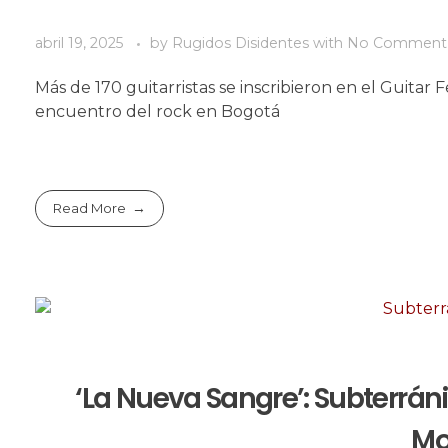
abril 19, 2025
by
Rugidos Disidentes
with
No Comment
Más de 170 guitarristas se inscribieron en el Guita
encuentro del rock en Bogotá
Read More
‘La Nueva Sangre’: Subterrán
Mo