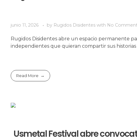
junio 11, 2026
by
Rugidos Disidentes
with
No Commen
Rugidos Disidentes abre un espacio permanente para
independientes que quieran compartir sus historia
Read More
Usmetal Festival abre convocato