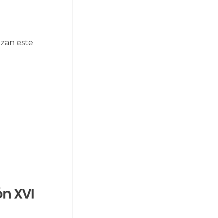
ezan este
ón XVI