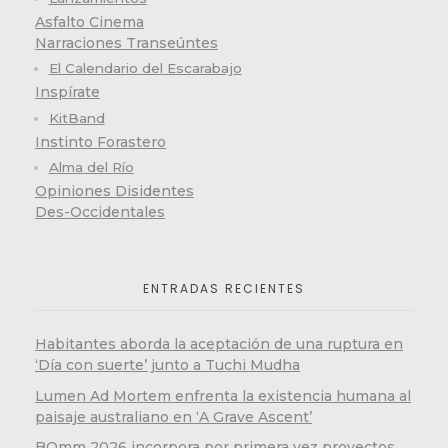
Asfalto Cinema
Narraciones Transeúntes
El Calendario del Escarabajo
Inspírate
KitBand
Instinto Forastero
Alma del Río
Opiniones Disidentes
Des-Occidentales
ENTRADAS RECIENTES
Habitantes aborda la aceptación de una ruptura en
‘Día con suerte’ junto a Tuchi Mudha
Lumen Ad Mortem enfrenta la existencia humana al
paisaje australiano en ‘A Grave Ascent’
BOmm 2026 incorpora por primera vez proyectos