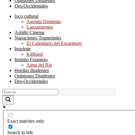
Opiniones Disidentes
Des-Occidentales
foco cultural
Agenda Disidente
Lanzamientos
Asfalto Cinema
Narraciones Transeúntes
El Calendario del Escarabajo
Inspírate
KitBand
Instinto Forastero
Alma del Río
Huellas disidentes
Opiniones Disidentes
Des-Occidentales
Exact matches only
Search in title