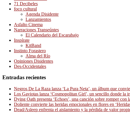
71 Decibeles
foco cultural
Agenda Disidente
Lanzamientos
Asfalto Cinema
Narraciones Transeúntes
El Calendario del Escarabajo
Inspírate
KitBand
Instinto Forastero
Alma del Río
Opiniones Disidentes
Des-Occidentales
Entradas recientes
Negros De La Raza lanza ‘La Pura Neta’, un álbum que convierte
Los Gaviotas lanza ‘Cosmopolitan Girl’, un sencillo donde la i
Dying Oath presenta ‘Echoes’, una canción sobre romper con la
Doliente convierte las heridas emocionales en flores en ‘Herid
Dead/Asleep enfrenta el aislamiento y la pérdida de valor propi