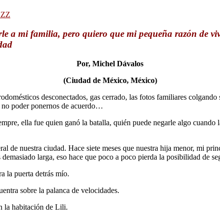
ZZZ
rle a mi familia, pero quiero que mi pequeña razón de vi
idad
Por, Michel Dávalos
(Ciudad de México, México)
rodomésticos desconectados, gas cerrado, las fotos familiares colgando so
or no poder ponernos de acuerdo…
mpre, ella fue quien ganó la batalla, quién puede negarle algo cuando l
eral de nuestra ciudad. Hace siete meses que nuestra hija menor, mi prin
a es demasiado larga, eso hace que poco a poco pierda la posibilidad de se
 la puerta detrás mío.
ntra sobre la palanca de velocidades.
la habitación de Lili.