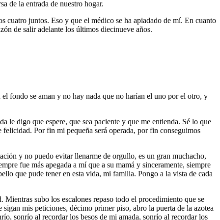
a de la entrada de nuestro hogar.
los cuatro juntos. Eso y que el médico se ha apiadado de mí. En cuanto
ón de salir adelante los últimos diecinueve años.
el fondo se aman y no hay nada que no harían el uno por el otro, y
da le digo que espere, que sea paciente y que me entienda. Sé lo que
e felicidad. Por fin mi pequeña será operada, por fin conseguimos
itación y no puedo evitar llenarme de orgullo, es un gran muchacho,
siempre fue más apegada a mí que a su mamá y sinceramente, siempre
llo que pude tener en esta vida, mi familia. Pongo a la vista de cada
ad. Mientras subo los escalones repaso todo el procedimiento que se
 sigan mis peticiones, décimo primer piso, abro la puerta de la azotea
ío, sonrío al recordar los besos de mi amada, sonrío al recordar los