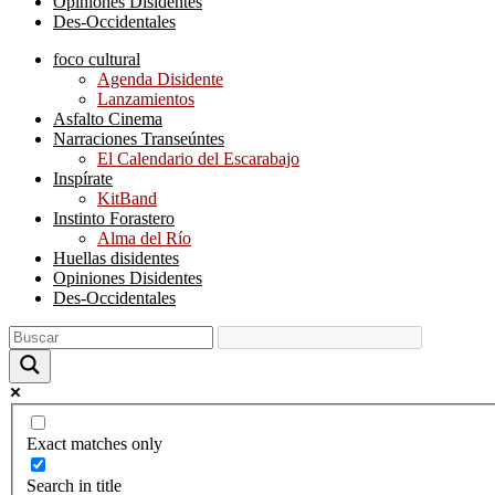
Opiniones Disidentes
Des-Occidentales
foco cultural
Agenda Disidente
Lanzamientos
Asfalto Cinema
Narraciones Transeúntes
El Calendario del Escarabajo
Inspírate
KitBand
Instinto Forastero
Alma del Río
Huellas disidentes
Opiniones Disidentes
Des-Occidentales
Exact matches only
Search in title