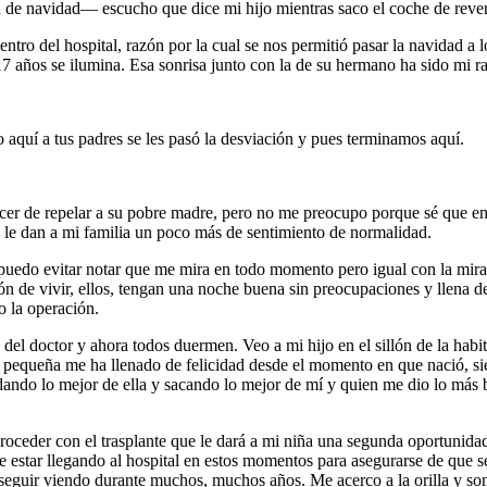
de navidad— escucho que dice mi hijo mientras saco el coche de revers
tro del hospital, razón por la cual se nos permitió pasar la navidad a 
 años se ilumina. Esa sonrisa junto con la de su hermano ha sido mi raz
 aquí a tus padres se les pasó la desviación y pues terminamos aquí.
cer de repelar a su pobre madre, pero no me preocupo porque sé que en 
í, le dan a mi familia un poco más de sentimiento de normalidad.
 puedo evitar notar que me mira en todo momento pero igual con la mira
ón de vivir, ellos, tengan una noche buena sin preocupaciones y llena d
o la operación.
s del doctor y ahora todos duermen. Veo a mi hijo en el sillón de la hab
sa pequeña me ha llenado de felicidad desde el momento en que nació, 
dando lo mejor de ella y sacando lo mejor de mí y quien me dio lo más be
 proceder con el trasplante que le dará a mi niña una segunda oportunid
 estar llegando al hospital en estos momentos para asegurarse de que se
seguir viendo durante muchos, muchos años. Me acerco a la orilla y sonr