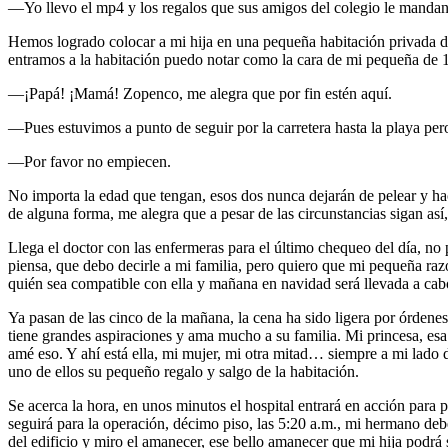
—Yo llevo el mp4 y los regalos que sus amigos del colegio le mandan 
Hemos logrado colocar a mi hija en una pequeña habitación privada den
entramos a la habitación puedo notar como la cara de mi pequeña de 17
—¡Papá! ¡Mamá! Zopenco, me alegra que por fin estén aquí.
—Pues estuvimos a punto de seguir por la carretera hasta la playa pero
—Por favor no empiecen.
No importa la edad que tengan, esos dos nunca dejarán de pelear y ha
de alguna forma, me alegra que a pesar de las circunstancias sigan as
Llega el doctor con las enfermeras para el último chequeo del día, no
piensa, que debo decirle a mi familia, pero quiero que mi pequeña raz
quién sea compatible con ella y mañana en navidad será llevada a cab
Ya pasan de las cinco de la mañana, la cena ha sido ligera por órdene
tiene grandes aspiraciones y ama mucho a su familia. Mi princesa, e
amé eso. Y ahí está ella, mi mujer, mi otra mitad… siempre a mi lado 
uno de ellos su pequeño regalo y salgo de la habitación.
Se acerca la hora, en unos minutos el hospital entrará en acción para
seguirá para la operación, décimo piso, las 5:20 a.m., mi hermano debe
del edificio y miro el amanecer, ese bello amanecer que mi hija podrá 