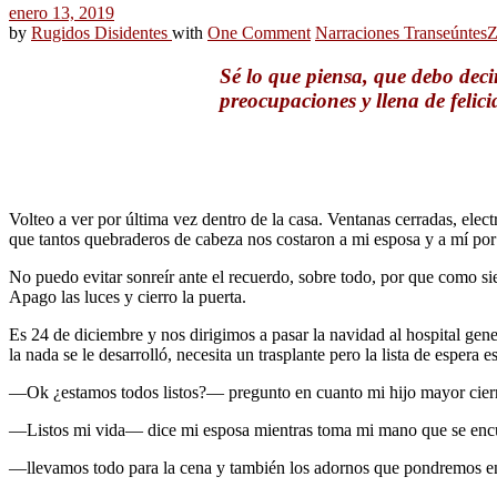
enero 13, 2019
by
Rugidos Disidentes
with
One Comment
Narraciones Transeúntes
Sé lo que piensa, que debo deci
preocupaciones y llena de felic
Volteo a ver por última vez dentro de la casa. Ventanas cerradas, elect
que tantos quebraderos de cabeza nos costaron a mi esposa y a mí p
No puedo evitar sonreír ante el recuerdo, sobre todo, por que como sie
Apago las luces y cierro la puerta.
Es 24 de diciembre y nos dirigimos a pasar la navidad al hospital gen
la nada se le desarrolló, necesita un trasplante pero la lista de esper
—Ok ¿estamos todos listos?— pregunto en cuanto mi hijo mayor cierra
—Listos mi vida— dice mi esposa mientras toma mi mano que se encue
—llevamos todo para la cena y también los adornos que pondremos en 