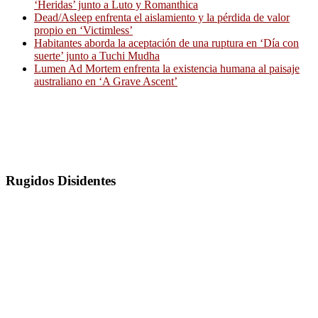
‘Heridas’ junto a Luto y Romanthica
Dead/Asleep enfrenta el aislamiento y la pérdida de valor
propio en ‘Victimless’
Habitantes aborda la aceptación de una ruptura en ‘Día con
suerte’ junto a Tuchi Mudha
Lumen Ad Mortem enfrenta la existencia humana al paisaje
australiano en ‘A Grave Ascent’
Rugidos Disidentes