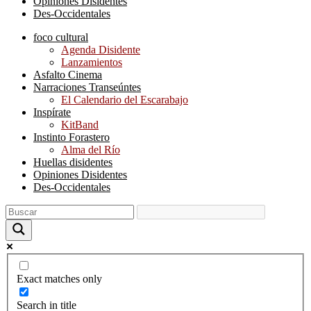
Opiniones Disidentes
Des-Occidentales
foco cultural
Agenda Disidente
Lanzamientos
Asfalto Cinema
Narraciones Transeúntes
El Calendario del Escarabajo
Inspírate
KitBand
Instinto Forastero
Alma del Río
Huellas disidentes
Opiniones Disidentes
Des-Occidentales
Exact matches only
Search in title