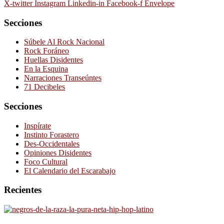
X-twitter
Instagram
Linkedin-in
Facebook-f
Envelope
Secciones
Súbele Al Rock Nacional
Rock Foráneo
Huellas Disidentes
En la Esquina
Narraciones Transeúntes
71 Decibeles
Secciones
Inspírate
Instinto Forastero
Des-Occidentales
Opiniones Disidentes
Foco Cultural
El Calendario del Escarabajo
Recientes