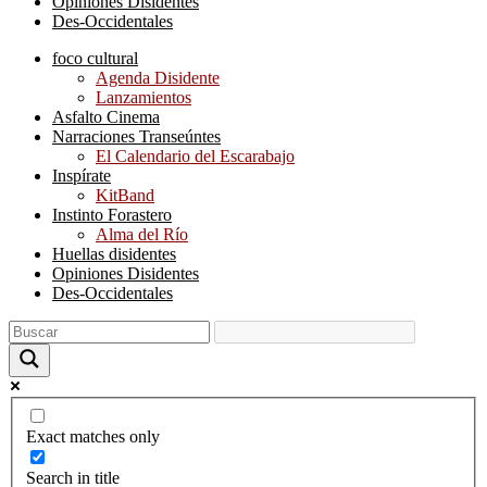
Opiniones Disidentes
Des-Occidentales
foco cultural
Agenda Disidente
Lanzamientos
Asfalto Cinema
Narraciones Transeúntes
El Calendario del Escarabajo
Inspírate
KitBand
Instinto Forastero
Alma del Río
Huellas disidentes
Opiniones Disidentes
Des-Occidentales
Exact matches only
Search in title