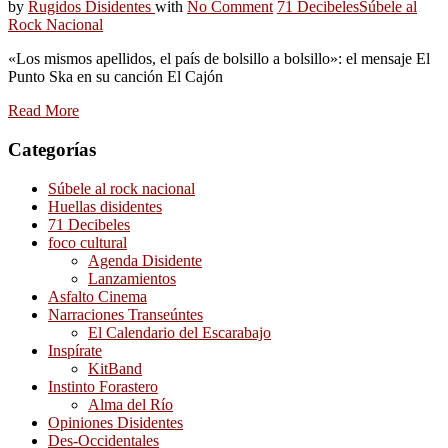
by
Rugidos Disidentes
with
No Comment
71 Decibeles
Súbele al
Rock Nacional
«Los mismos apellidos, el país de bolsillo a bolsillo»: el mensaje El
Punto Ska en su canción El Cajón
Read More
Categorías
Súbele al rock nacional
Huellas disidentes
71 Decibeles
foco cultural
Agenda Disidente
Lanzamientos
Asfalto Cinema
Narraciones Transeúntes
El Calendario del Escarabajo
Inspírate
KitBand
Instinto Forastero
Alma del Río
Opiniones Disidentes
Des-Occidentales