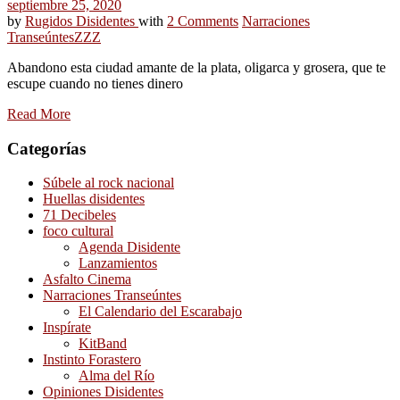
septiembre 25, 2020
by
Rugidos Disidentes
with
2 Comments
Narraciones
Transeúntes
ZZZ
Abandono esta ciudad amante de la plata, oligarca y grosera, que te
escupe cuando no tienes dinero
Read More
Categorías
Súbele al rock nacional
Huellas disidentes
71 Decibeles
foco cultural
Agenda Disidente
Lanzamientos
Asfalto Cinema
Narraciones Transeúntes
El Calendario del Escarabajo
Inspírate
KitBand
Instinto Forastero
Alma del Río
Opiniones Disidentes