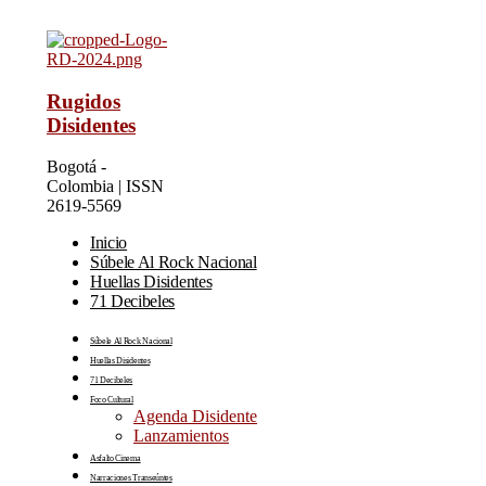
Rugidos
Disidentes
Bogotá -
Colombia | ISSN
2619-5569
Inicio
Súbele Al Rock Nacional
Huellas Disidentes
71 Decibeles
Súbele Al Rock Nacional
Huellas Disidentes
71 Decibeles
Foco Cultural
Agenda Disidente
Lanzamientos
Asfalto Cinema
Narraciones Transeúntes