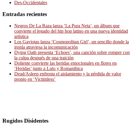
Des-Occidentales
Entradas recientes
Negros De La Raza lanza ‘La Pura Neta’, un álbum que
convierte el legado del hip hop latino en una nueva identidad
artística
Los Gaviotas lanza ‘Cosmopolitan Girl’, un sencillo donde la
ironía atraviesa la incomunicación
Dying Oath presenta ‘Echoes’, una canción sobre romper con
la culpa después de una traición
Doliente convierte las heridas emocionales en flores en
‘Heridas’ junto a Luto y Romanthica
Dead/Asleep enfrenta el aislamiento y la pérdida de valor
propio en ‘Victimless’
Rugidos Disidentes