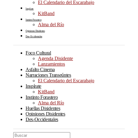
El Calendario del Escarabajo
Inspírate
KitBand
Instinto Forastero
Alma del Río
Opiniones Disidentes
Des-Occidentales
Foco Cultural
Agenda Disidente
Lanzamientos
Asfalto Cinema
Narraciones Transeúntes
El Calendario del Escarabajo
Inspírate
KitBand
Instinto Forastero
Alma del Río
Huellas Disidentes
Opiniones Disidentes
Des-Occidentales