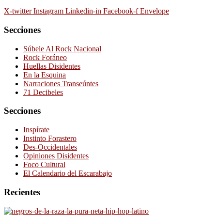
X-twitter
Instagram
Linkedin-in
Facebook-f
Envelope
Secciones
Súbele Al Rock Nacional
Rock Foráneo
Huellas Disidentes
En la Esquina
Narraciones Transeúntes
71 Decibeles
Secciones
Inspírate
Instinto Forastero
Des-Occidentales
Opiniones Disidentes
Foco Cultural
El Calendario del Escarabajo
Recientes