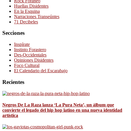
Rock Foráneo
Huellas Disidentes
En la Esquina
Narraciones Transeúntes
71 Decibeles
Secciones
Inspírate
Instinto Forastero
Des-Occidentales
Opiniones Disidentes
Foco Cultural
El Calendario del Escarabajo
Recientes
Negros De La Raza lanza ‘La Pura Neta’, un álbum que
convierte el legado del hip hop latino en una nueva identidad
artística