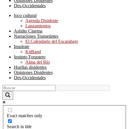
Opiniones Disidentes
Des-Occidentales
foco cultural
Agenda Disidente
Lanzamientos
Asfalto Cinema
Narraciones Transeúntes
El Calendario del Escarabajo
Inspírate
KitBand
Instinto Forastero
Alma del Río
Huellas disidentes
Opiniones Disidentes
Des-Occidentales
Exact matches only
Search in title