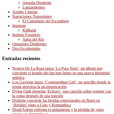
Agenda Disidente
Lanzamientos
Asfalto Cinema
Narraciones Transeúntes
El Calendario del Escarabajo
Inspírate
KitBand
Instinto Forastero
Alma del Río
Opiniones Disidentes
Des-Occidentales
Entradas recientes
Negros De La Raza lanza ‘La Pura Neta’, un álbum que
convierte el legado del hip hop latino en una nueva identidad
artística
Los Gaviotas lanza ‘Cosmopolitan Girl’, un sencillo donde la
ironía atraviesa la incomunicación
Dying Oath presenta ‘Echoes’, una canción sobre romper con
la culpa después de una traición
Doliente convierte las heridas emocionales en flores en
‘Heridas’ junto a Luto y Romanthica
Dead/Asleep enfrenta el aislamiento y la pérdida de valor