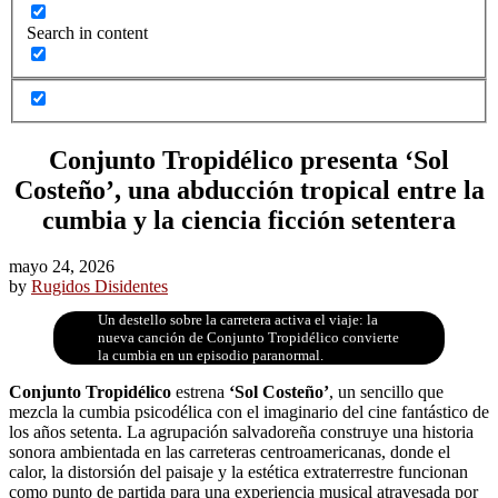
Search in content
Conjunto Tropidélico presenta ‘Sol
Costeño’, una abducción tropical entre la
cumbia y la ciencia ficción setentera
mayo 24, 2026
by
Rugidos Disidentes
Un destello sobre la carretera activa el viaje: la
nueva canción de Conjunto Tropidélico convierte
la cumbia en un episodio paranormal.
Conjunto Tropidélico
estrena
‘Sol Costeño’
, un sencillo que
mezcla la cumbia psicodélica con el imaginario del cine fantástico de
los años setenta. La agrupación salvadoreña construye una historia
sonora ambientada en las carreteras centroamericanas, donde el
calor, la distorsión del paisaje y la estética extraterrestre funcionan
como punto de partida para una experiencia musical atravesada por