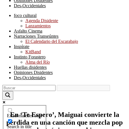
Opiniones Disidentes
Des-Occidentales
foco cultural
Agenda Disidente
Lanzamientos
Asfalto Cinema
Narraciones Transeúntes
El Calendario del Escarabajo
Inspírate
KitBand
Instinto Forastero
Alma del Río
Huellas disidentes
Opiniones Disidentes
Des-Occidentales
En ‘Te Espero’, Maiguai convierte la
Exact matches only
pérdida en una canción que mezcla pop
Search in title