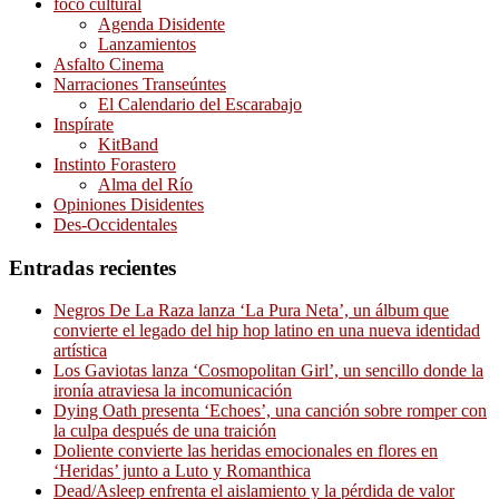
foco cultural
Agenda Disidente
Lanzamientos
Asfalto Cinema
Narraciones Transeúntes
El Calendario del Escarabajo
Inspírate
KitBand
Instinto Forastero
Alma del Río
Opiniones Disidentes
Des-Occidentales
Entradas recientes
Negros De La Raza lanza ‘La Pura Neta’, un álbum que
convierte el legado del hip hop latino en una nueva identidad
artística
Los Gaviotas lanza ‘Cosmopolitan Girl’, un sencillo donde la
ironía atraviesa la incomunicación
Dying Oath presenta ‘Echoes’, una canción sobre romper con
la culpa después de una traición
Doliente convierte las heridas emocionales en flores en
‘Heridas’ junto a Luto y Romanthica
Dead/Asleep enfrenta el aislamiento y la pérdida de valor