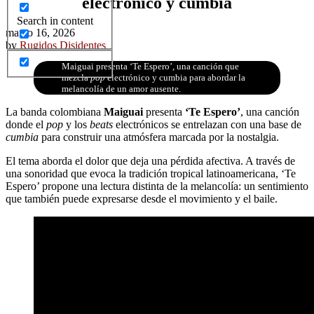
electrónico y cumbia
Search in content
marzo 16, 2026
by
Rugidos Disidentes
Maiguai presenta ‘Te Espero’, una canción que
mezcla
pop
electrónico y cumbia para abordar la
melancolía de un amor ausente.
La banda colombiana
Maiguai
presenta
‘Te Espero’
, una canción
donde el
pop
y los
beats
electrónicos se entrelazan con una base de
cumbia
para construir una atmósfera marcada por la nostalgia.
El tema aborda el dolor que deja una pérdida afectiva. A través de
una sonoridad que evoca la tradición tropical latinoamericana, ‘Te
Espero’ propone una lectura distinta de la melancolía: un sentimiento
que también puede expresarse desde el movimiento y el baile.