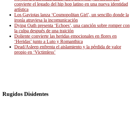
convierte el legado del hip hop latino en una nueva identidad
artística
Los Gaviotas lanza ‘Cosmopolitan Girl’, un sencillo donde la
ironía atraviesa la incomunicación
Dying Oath presenta ‘Echoes’, una canción sobre romper con
la culpa después de una traición
Doliente convierte las heridas emocionales en flores en
‘Heridas’ junto a Luto y Romanthica
Dead/Asleep enfrenta el aislamiento y la pérdida de valor
propio en ‘Victimless’
Rugidos Disidentes