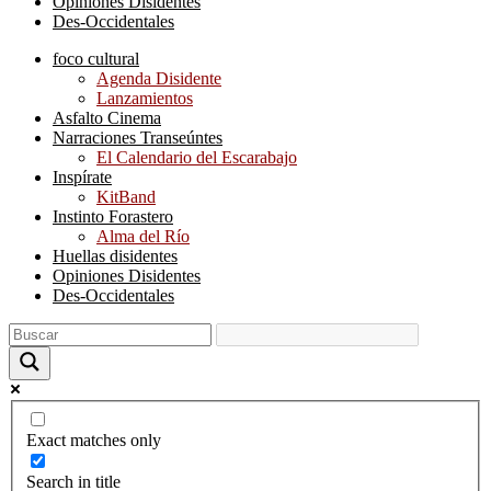
Opiniones Disidentes
Des-Occidentales
foco cultural
Agenda Disidente
Lanzamientos
Asfalto Cinema
Narraciones Transeúntes
El Calendario del Escarabajo
Inspírate
KitBand
Instinto Forastero
Alma del Río
Huellas disidentes
Opiniones Disidentes
Des-Occidentales
Exact matches only
Search in title