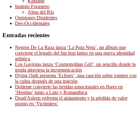
KitBand
Instinto Forastero
Alma del Río
Opiniones Disidentes
Des-Occidentales
Entradas recientes
Negros De La Raza lanza ‘La Pura Neta’, un álbum que
convierte el legado del hip hop latino en una nueva identidad
artística
Los Gaviotas lanza ‘Cosmopolitan Girl’, un sencillo donde la
ironía atraviesa la incomunicación
Dying Oath presenta ‘Echoes’, una canción sobre romper con
la culpa después de una traición
Doliente convierte las heridas emocionales en flores en
‘Heridas’ junto a Luto y Romanthica
Dead/Asleep enfrenta el aislamiento y la pérdida de valor
propio en ‘Victimless’