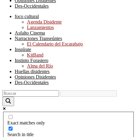
Opiniones Disidentes
Des-Occidentales
foco cultural
Agenda Disidente
Lanzamientos
Asfalto Cinema
Narraciones Transeúntes
El Calendario del Escarabajo
Inspírate
KitBand
Instinto Forastero
Alma del Río
Huellas disidentes
Opiniones Disidentes
Des-Occidentales
Exact matches only
Search in title