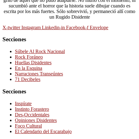
grito de aquél que no pudo adaptarse. No murió con el momento, ni
sucumbió ante el horror que la historia suele dibujar cuando es
escrita por los más fuertes. Sólo sobrevivió, y permaneció allí como
un Rugido Disidente
X-twitter
Instagram
Linkedin-in
Facebook-f
Envelope
Secciones
Súbele Al Rock Nacional
Rock Foráneo
Huellas Disidentes
En la Esquina
Narraciones Transeúntes
71 Decibeles
Secciones
Inspírate
Instinto Forastero
Des-Occidentales
Opiniones Disidentes
Foco Cultural
El Calendario del Escarabajo