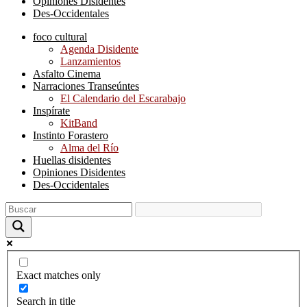
Opiniones Disidentes
Des-Occidentales
foco cultural
Agenda Disidente
Lanzamientos
Asfalto Cinema
Narraciones Transeúntes
El Calendario del Escarabajo
Inspírate
KitBand
Instinto Forastero
Alma del Río
Huellas disidentes
Opiniones Disidentes
Des-Occidentales
Exact matches only
Search in title