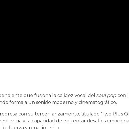
dependiente que fusiona la calidez vocal del
soul pop
con l
ando forma a un sonido moderno y cinematográfico.
 regresa con su tercer lanzamiento, titulado ‘Two Plus O
esiliencia y la capacidad de enfrentar desafíos emociona
de fuerza y renacimiento.