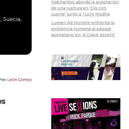
Habitantes aborda la aceptación
de una ruptura en ‘Día con
suerte’ junto a Tuchi Mudha
 Suecia,
Lumen Ad Mortem enfrenta la
existencia humana al paisaje
australiano en ‘A Grave Ascent’
Por:
León Gómez
es