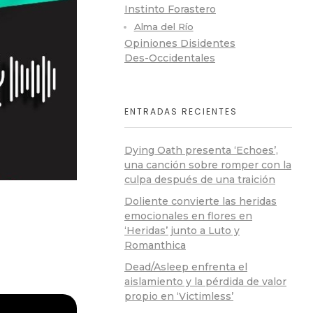
Instinto Forastero
Alma del Río
Opiniones Disidentes
Des-Occidentales
ENTRADAS RECIENTES
Dying Oath presenta ‘Echoes’,
una canción sobre romper con la
culpa después de una traición
Doliente convierte las heridas
emocionales en flores en
‘Heridas’ junto a Luto y
Romanthica
Dead/Asleep enfrenta el
aislamiento y la pérdida de valor
propio en ‘Victimless’