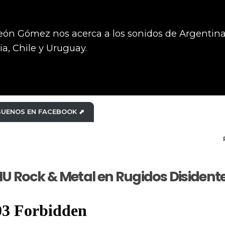
eón Gómez nos acerca a los sonidos de Argentina,
lia, Chile y Uruguay.
GUENOS EN FACEBOOK ⬈
EMU Rock & Metal en Rugidos Disident