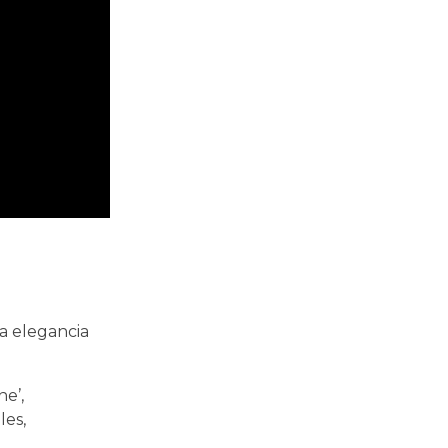
a elegancia
ne’,
les,