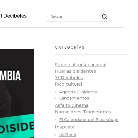
1 Decibeles
CATEGORÍAS
Súbele al rock nacional
Huellas disidentes
71 Decibeles
foco cultural
Agenda Disidente
Lanzamientos
Asfalto Cinema
Narraciones Transeúntes
El Calendario del Escarabajo
Inspírate
KitBand